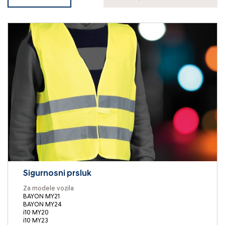
Sigurnosni prsluk
Za modele vozila
BAYON MY21
BAYON MY24
i10 MY20
i10 MY23