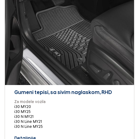
Gumeni tepisi, sa sivim naglaskom, RHD
Za modele vozila
i30 MY20
i30 MY25
i30 N MY21
i30 N Line MY21
i30 N Line MY25
Detaljnije