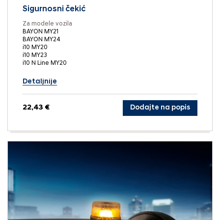
Sigurnosni čekić
Za modele vozila
BAYON MY21
BAYON MY24
i10 MY20
i10 MY23
i10 N Line MY20
Detaljnije
22,43 €
Dodajte na popis