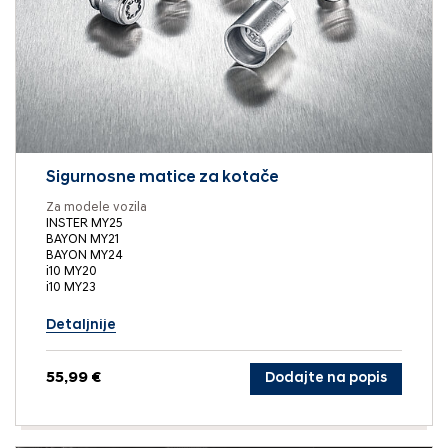
Sigurnosne matice za kotače
Za modele vozila
INSTER MY25
BAYON MY21
BAYON MY24
i10 MY20
i10 MY23
Detaljnije
55,99 €
Dodajte na popis