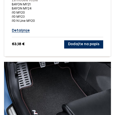
Za modele vozila
BAYON MY21
BAYON MY24
i10 MY20
i10 MY23
i10 N Line MY20
Detaljnije
63,18 €
Dodajte na popis