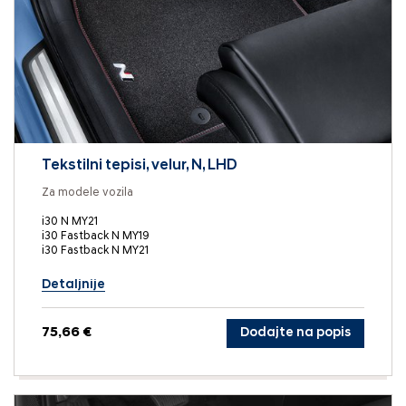
Tekstilni tepisi, velur, N, LHD
Za modele vozila
i30 N MY21
i30 Fastback N MY19
i30 Fastback N MY21
Detaljnije
75,66 €
Dodajte na popis