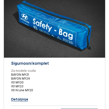
Sigurnosni komplet
Za modele vozila
BAYON MY21
BAYON MY24
i10 MY20
i10 MY23
i10 N Line MY20
Detaljnije