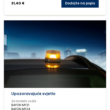
31,40 €
Dodajte na popis
Upozoravajuće svjetlo
Za modele vozila
BAYON MY21
BAYON MY24