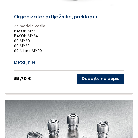
Organizator prtljažnika, preklopni
Za modele vozila
BAYON MY21
BAYON MY24
i10 MY20
i10 MY23
i10 N Line MY20
Detaljnije
55,79 €
Dodajte na popis