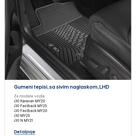
Gumeni tepisi, sa sivim naglaskom, LHD
Za modele vozila
i30 Karavan MY20
i30 Fastback MY25
i30 Fastback MY20
i30 MY25
i30 N MY21
Detaljnije