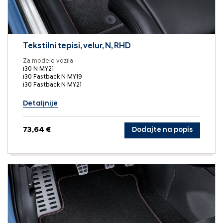
Tekstilni tepisi, velur, N, RHD
Za modele vozila
i30 N MY21
i30 Fastback N MY19
i30 Fastback N MY21
Detaljnije
73,64 €
Dodajte na popis