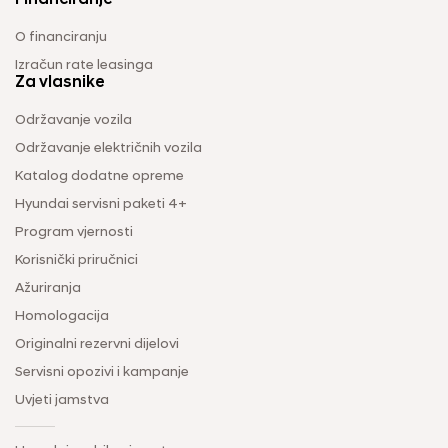
O financiranju
Izračun rate leasinga
Za vlasnike
Održavanje vozila
Održavanje električnih vozila
Katalog dodatne opreme
Hyundai servisni paketi 4+
Program vjernosti
Korisnički priručnici
Ažuriranja
Homologacija
Originalni rezervni dijelovi
Servisni opozivi i kampanje
Uvjeti jamstva