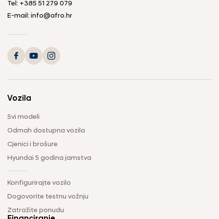
Tel: +385 51 279 079
E-mail: info@afro.hr
Vozila
Svi modeli
Odmah dostupna vozila
Cjenici i brošure
Hyundai 5 godina jamstva
Konfigurirajte vozilo
Dogovorite testnu vožnju
Zatražite ponudu
Financiranje