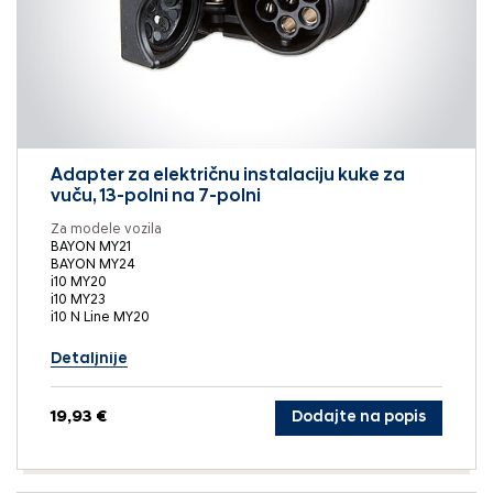
Adapter za električnu instalaciju kuke za
vuču, 13-polni na 7-polni
Za modele vozila
BAYON MY21
BAYON MY24
i10 MY20
i10 MY23
i10 N Line MY20
Detaljnije
19,93 €
Dodajte na popis