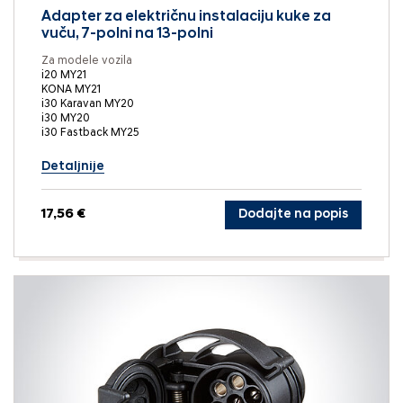
Adapter za električnu instalaciju kuke za
vuču, 7-polni na 13-polni
Za modele vozila
i20 MY21
KONA MY21
i30 Karavan MY20
i30 MY20
i30 Fastback MY25
Detaljnije
17,56 €
Dodajte na popis