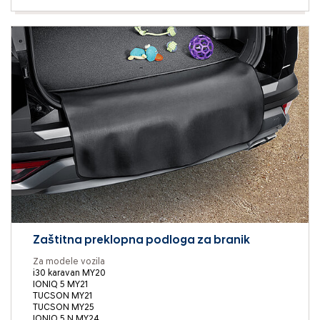
Zaštitna preklopna podloga za branik
Za modele vozila
i30 karavan MY20
IONIQ 5 MY21
TUCSON MY21
TUCSON MY25
IONIQ 5 N MY24