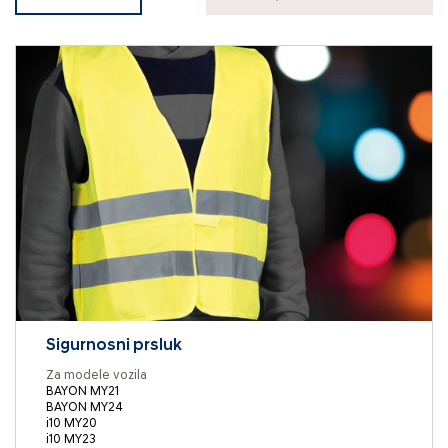
Sigurnosni prsluk
Za modele vozila
BAYON MY21
BAYON MY24
i10 MY20
i10 MY23