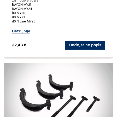
Za modele vozila
BAYON MY21
BAYON MY24
i10 MY20
i10 MY23
i10 N Line MY20
Detaljnije
22,43 €
Dodajte na popis