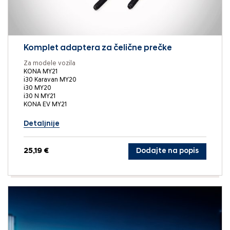
Komplet adaptera za čelične prečke
Za modele vozila
KONA MY21
i30 Karavan MY20
i30 MY20
i30 N MY21
KONA EV MY21
Detaljnije
25,19 €
Dodajte na popis