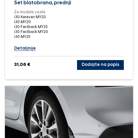
Set blatobrana, prednji
Za modele vozila
i30 Karavan MY20
i30 MY20
i30 Fastback MY25
i30 Fastback MY20
i30 MY25
Detaljnije
31,06 €
Dodajte na popis