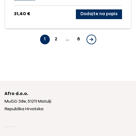
31,40 €
Dodajte na popis
1
2
…
8
Afro d.o.o.
Mučići 38e, 51211 Matulji
Republika Hrvatska