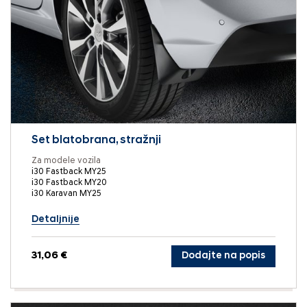
Set blatobrana, stražnji
Za modele vozila
i30 Fastback MY25
i30 Fastback MY20
i30 Karavan MY25
Detaljnije
31,06 €
Dodajte na popis