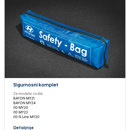
Sigurnosni komplet
Za modele vozila
BAYON MY21
BAYON MY24
i10 MY20
i10 MY23
i10 N Line MY20
Detaljnije