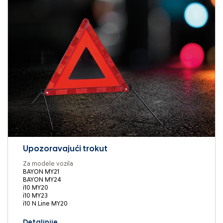
Upozoravajući trokut
Za modele vozila
BAYON MY21
BAYON MY24
i10 MY20
i10 MY23
i10 N Line MY20
Detaljnije