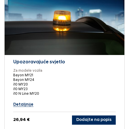
Upozoravajuće svjetlo
Za modele vozila
Bayon MY21
Bayon MY24
i10 MY20
i10 MY23
i10 N Line MY20
Detaljnije
26,94 €
Dodajte na popis