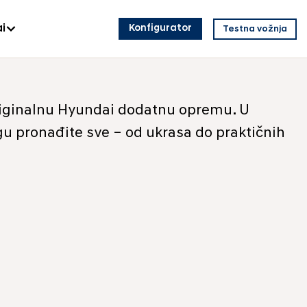
i
Konfigurator
Testna vožnja
 originalnu Hyundai dodatnu opremu. U
u pronađite sve – od ukrasa do praktičnih