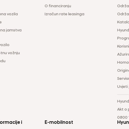
O financiranju
Održa
na vozila
Izračun rate leasinga
Održav
e
Katal
ina jamstva
Hyunda
Progr
vozilo
Korisni
tnu vožnju
Ažurir
udu
Homol
Origina
Servis
Uvjeti
Hyund
Akt o
0800 1
ormacije i
E-mobilnost
Hyun