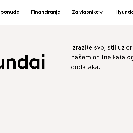
 ponude
Financiranje
Za vlasnike
Hyunda
Izrazite svoj stil uz
undai
našem online katalog
dodataka.