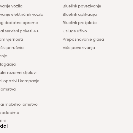
vanje vozila
Bluelink povezivanje
anje električnih vozila
Bluelink aplikacija
og dodatne opreme
Bluelink pretplate
i servisni paketi 4+
Usluge uživo
am vjernosti
Prepoznavanje glasa
čki priručnici
Više povezivanja
anja
ogacija
lni rezervni dijelovi
ni opozivi i kampanje
 jamstva
ai mobilno jamstvo
 podacima
1 11
dai