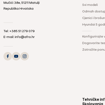
Mučići 38e, 51211 Matulji
Svi modeli
Republika Hrvatska
Odmah dostup
Cjenici i brošur
Hyundai 5 god
Tel: +385 51 279 079
Konfigurirajte 
E-mail: info@afro.hr
Dogovorite tes
Zatražite pon
Tehničke inf
školovanja