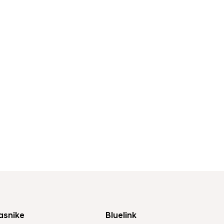
asnike
Bluelink