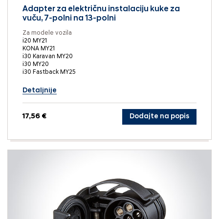
Adapter za električnu instalaciju kuke za
vuču, 7-polni na 13-polni
Za modele vozila
i20 MY21
KONA MY21
i30 Karavan MY20
i30 MY20
i30 Fastback MY25
Detaljnije
17,56 €
Dodajte na popis