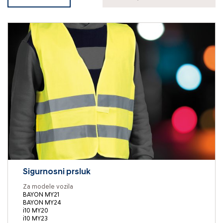
Sigurnosni prsluk
Za modele vozila
BAYON MY21
BAYON MY24
i10 MY20
i10 MY23