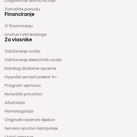
Dogovorite testnu vožnju
Zatražite ponudu
Financiranje
O financiranju
Izračun rate leasinga
Za vlasnike
Održavanje vozila
Održavanje električnih vozila
Katalog dodatne opreme
Hyundai servisni paketi 4+
Program vjernosti
Korisnički priručnici
Ažuriranja
Homologacija
Originalni rezervni dijelovi
Servisni opozivi i kampanje