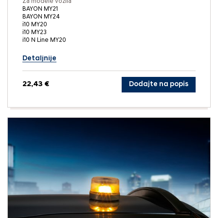
Za modele vozila
BAYON MY21
BAYON MY24
i10 MY20
i10 MY23
i10 N Line MY20
Detaljnije
22,43 €
Dodajte na popis