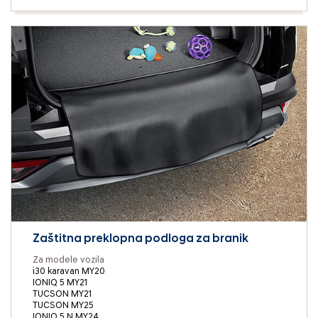
Zaštitna preklopna podloga za branik
Za modele vozila
i30 karavan MY20
IONIQ 5 MY21
TUCSON MY21
TUCSON MY25
IONIQ 5 N MY24