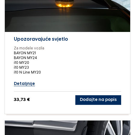
Upozoravajuće svjetlo
Za modele vozila
BAYON MY21
BAYON MY24
i10 MY20
i10 MY23
i10 N Line MY20
Detaljnije
33,73 €
Dodajte na popis