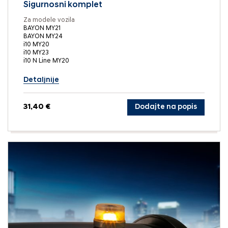
Sigurnosni komplet
Za modele vozila
BAYON MY21
BAYON MY24
i10 MY20
i10 MY23
i10 N Line MY20
Detaljnije
31,40 €
Dodajte na popis