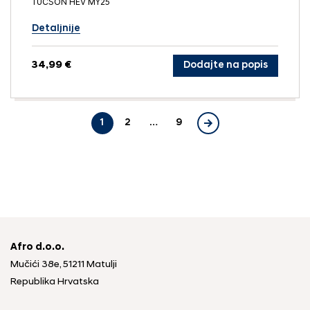
TUCSON HEV MY25
Detaljnije
34,99 €
Dodajte na popis
1
2
…
9
Afro d.o.o.
Mučići 38e, 51211 Matulji
Republika Hrvatska