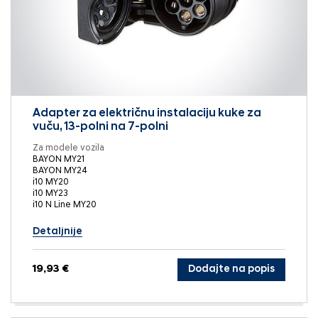
Adapter za električnu instalaciju kuke za
vuču, 13-polni na 7-polni
Za modele vozila
BAYON MY21
BAYON MY24
i10 MY20
i10 MY23
i10 N Line MY20
Detaljnije
19,93 €
Dodajte na popis