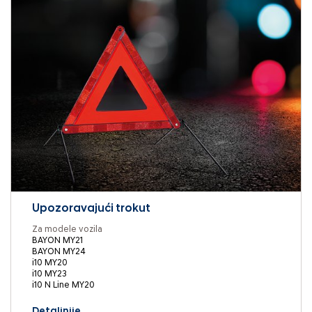
Upozoravajući trokut
Za modele vozila
BAYON MY21
BAYON MY24
i10 MY20
i10 MY23
i10 N Line MY20
Detaljnije