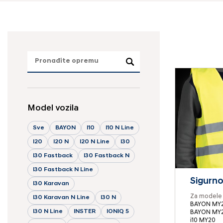
Model vozila
Sve
BAYON
I10
I10 N Line
I20
I20 N
I20 N Line
I30
I30 Fastback
I30 Fastback N
I30 Fastback N Line
Sigurno
I30 Karavan
Za modele 
I30 Karavan N Line
I30 N
BAYON MY2
I30 N Line
INSTER
IONIQ 5
BAYON MY
i10 MY20