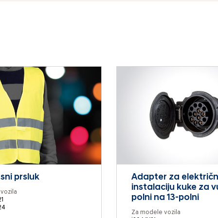
sni prsluk
Adapter za električ
instalaciju kuke za v
vozila
polni na 13-polni
1
24
Za modele vozila