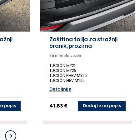
ažnji
Zaštitna folija za stražnji
branik, prozirna
Za modele vozila
TUCSON MY21
TUCSON MY25
TUCSON PHEV MY25
TUCSON HEV MY25
Detaljnije
a popis
41,83 €
Dodajte na popis