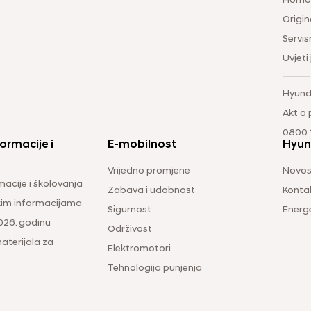
Homol
Origina
Servis
Uvjeti
Hyund
Akt o
0800 1
ormacije i
E-mobilnost
Hyun
Vrijedno promjene
Novos
macije i školovanja
Zabava i udobnost
Konta
čkim informacijama
Sigurnost
Energ
026. godinu
Održivost
aterijala za
Elektromotori
Tehnologija punjenja