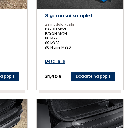
Sigurnosni komplet
Za modele vozila
BAYON MY21
BAYON MY24
i10 MY20
i10 MY23
i10 N Line MY20
Detaljnije
a popis
31,40 €
Dodajte na popis