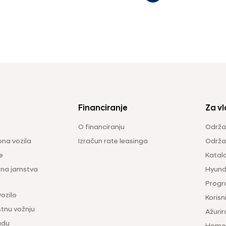
Financiranje
Za vl
O financiranju
Održa
na vozila
Izračun rate leasinga
Održav
e
Katal
ina jamstva
Hyunda
Progr
vozilo
Korisni
tnu vožnju
Ažurir
udu