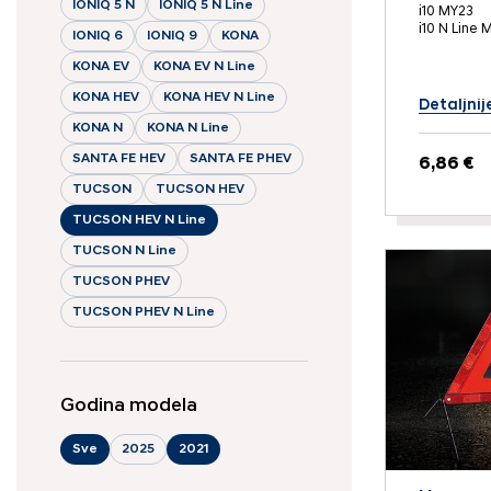
IONIQ 5 N
IONIQ 5 N Line
i10 MY23
i10 N Line 
IONIQ 6
IONIQ 9
KONA
KONA EV
KONA EV N Line
KONA HEV
KONA HEV N Line
Detaljnij
KONA N
KONA N Line
SANTA FE HEV
SANTA FE PHEV
6,86 €
TUCSON
TUCSON HEV
TUCSON HEV N Line
TUCSON N Line
TUCSON PHEV
TUCSON PHEV N Line
Godina modela
Sve
2025
2021