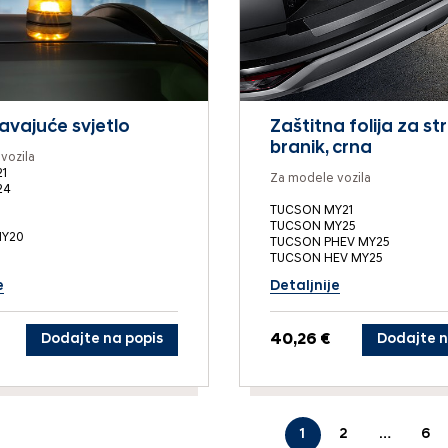
vajuće svjetlo
Zaštitna folija za str
branik, crna
vozila
1
Za modele vozila
24
TUCSON MY21
TUCSON MY25
MY20
TUCSON PHEV MY25
TUCSON HEV MY25
e
Detaljnije
Dodajte na popis
40,26 €
Dodajte n
1
2
…
6