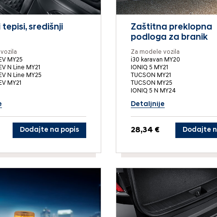
episi, središnji
Zaštitna preklopna
podloga za branik
vozila
Za modele vozila
EV MY25
i30 karavan MY20
V N Line MY21
IONIQ 5 MY21
V N Line MY25
TUCSON MY21
V MY21
TUCSON MY25
IONIQ 5 N MY24
e
Detaljnije
Dodajte na popis
28,34 €
Dodajte n