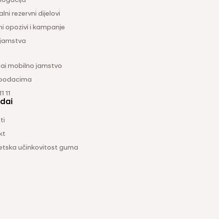
ogacija
lni rezervni dijelovi
ni opozivi i kampanje
 jamstva
ai mobilno jamstvo
 podacima
1 11
dai
ti
kt
etska učinkovitost guma