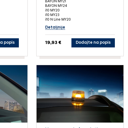
BAYON MY21
BAYON MY24
i10 MY20
i10 MY23
i10 N Line MY20
Detaljnije
a popis
19,93 €
Dodajte na popis