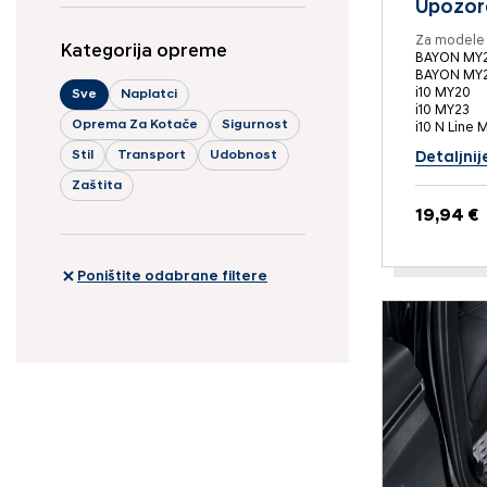
Upozora
Za modele 
Kategorija opreme
BAYON MY2
BAYON MY
i10 MY20
Sve
Naplatci
i10 MY23
Oprema Za Kotače
Sigurnost
i10 N Line 
Stil
Transport
Udobnost
Detaljnij
Zaštita
19,94 €
Poništite odabrane filtere