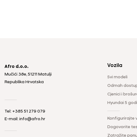
Vozila
Afro d.o.o.
Mučići 38e, 51211 Matulji
Svi modeli
Republika Hrvatska
Odmah dostup
Cjenici i brošur
Hyundai 5 god
Tel: +385 51 279 079
Konfigurirajte 
E-mail: info@afro.hr
Dogovorite tes
Zatražite pon