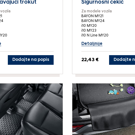
vajući trokut
Sigurnosni čekić
vozila
Za modele vozila
1
BAYON MY21
24
BAYON MY24
i10 MY20
i10 MY23
MY20
i10 N Line MY20
e
Detaljnije
Dodajte na popis
22,43 €
Dodajte n