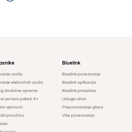
asnike
Bluelink
vanje vozila
Bluelink povezivanje
anje električnih vozila
Bluelink aplikacija
og dodatne opreme
Bluelink pretplate
i servisni paketi 4+
Usluge uživo
am vjernosti
Prepoznavanje glasa
čki priručnici
Više povezivanja
anja