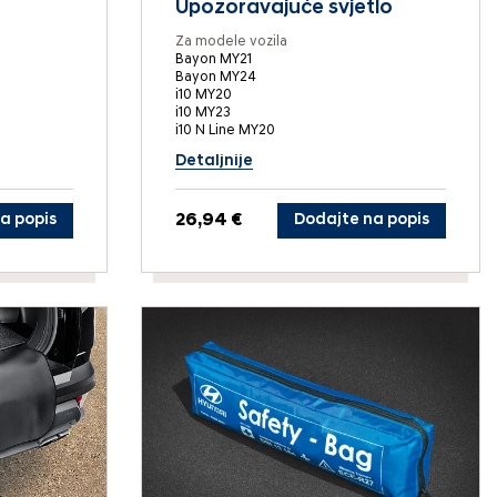
Upozoravajuće svjetlo
Za modele vozila
Bayon MY21
Bayon MY24
i10 MY20
i10 MY23
i10 N Line MY20
Detaljnije
a popis
26,94 €
Dodajte na popis