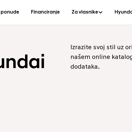
 ponude
Financiranje
Za vlasnike
Hyunda
Izrazite svoj stil uz
undai
našem online katalog
dodataka.