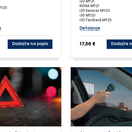
i20 MY21
KONA MY21
MY20
i30 Karavan MY20
i30 MY20
i30 Fastback MY25
e
Detaljnije
Dodajte na popis
17,56 €
Dodajte n