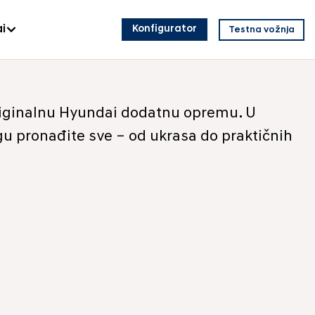
i
Konfigurator
Testna vožnja
 originalnu Hyundai dodatnu opremu. U
u pronađite sve – od ukrasa do praktičnih