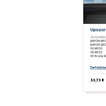
Upozora
Za modele 
BAYON MY2
BAYON MY
i10 MY20
i10 MY23
i10 N Line 
Detaljnij
33,73 €