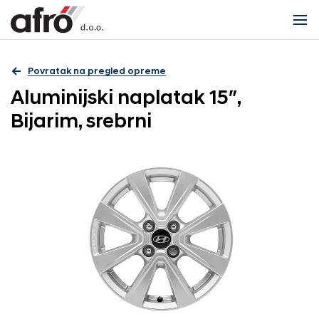
Povratak na pregled opreme
Aluminijski naplatak 15″,
Bijarim, srebrni