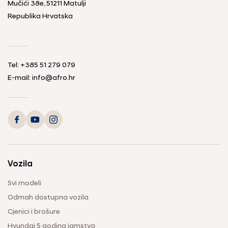
Mučići 38e, 51211 Matulji
Republika Hrvatska
Tel: +385 51 279 079
E-mail: info@afro.hr
Vozila
Svi modeli
Odmah dostupna vozila
Cjenici i brošure
Hyundai 5 godina jamstva