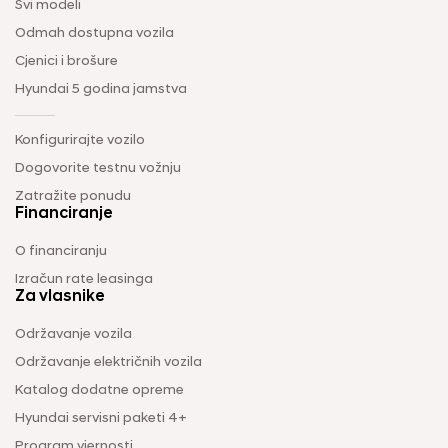
Svi modeli
Odmah dostupna vozila
Cjenici i brošure
Hyundai 5 godina jamstva
Konfigurirajte vozilo
Dogovorite testnu vožnju
Zatražite ponudu
Financiranje
O financiranju
Izračun rate leasinga
Za vlasnike
Održavanje vozila
Održavanje električnih vozila
Katalog dodatne opreme
Hyundai servisni paketi 4+
Program vjernosti