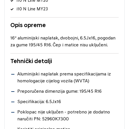
i10 N Line MY20
i10 N Line MY23
Opis opreme
16″ aluminijski naplatak, dvobojni, 6.5Jx16, pogodan
za gume 195/45 R16. Čep i matice nisu uključeni.
Tehnički detalji
Aluminijski naplatak prema specifikacijama iz
homologacije cijelog vozila (WVTA)
Preporučena dimenzija gume: 195/45 R16
Specifikacija: 6.5Jx16
Poklopac nije uključen - potrebno je dodatno
naručiti PN: 52960K7300