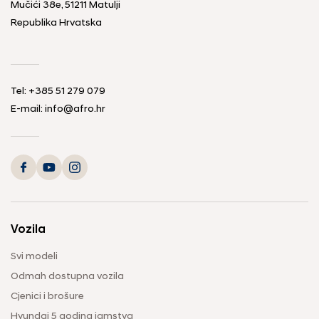
Mučići 38e, 51211 Matulji
Republika Hrvatska
Tel: +385 51 279 079
E-mail: info@afro.hr
Vozila
Svi modeli
Odmah dostupna vozila
Cjenici i brošure
Hyundai 5 godina jamstva