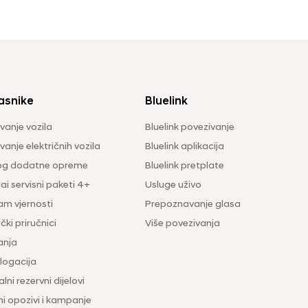
asnike
Bluelink
vanje vozila
Bluelink povezivanje
anje električnih vozila
Bluelink aplikacija
og dodatne opreme
Bluelink pretplate
i servisni paketi 4+
Usluge uživo
am vjernosti
Prepoznavanje glasa
čki priručnici
Više povezivanja
anja
ogacija
lni rezervni dijelovi
ni opozivi i kampanje