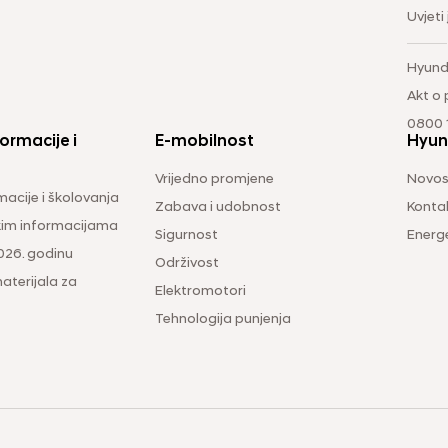
Uvjeti
Hyund
Akt o
0800 1
ormacije i
E-mobilnost
Hyun
Vrijedno promjene
Novos
macije i školovanja
Zabava i udobnost
Konta
čkim informacijama
Sigurnost
Energ
026. godinu
Održivost
aterijala za
Elektromotori
Tehnologija punjenja