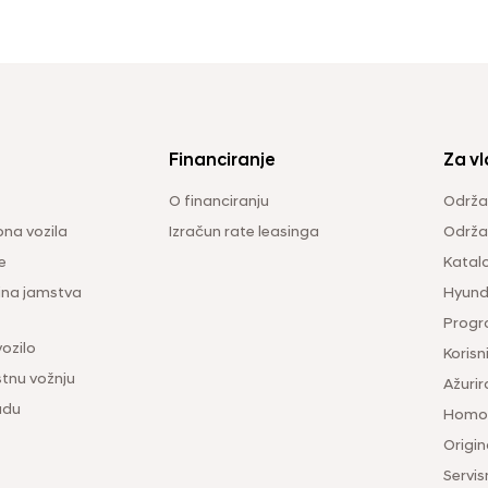
Financiranje
Za vl
O financiranju
Održa
na vozila
Izračun rate leasinga
Održav
e
Katal
ina jamstva
Hyunda
Progr
vozilo
Korisni
tnu vožnju
Ažurir
udu
Homol
Origina
Servis