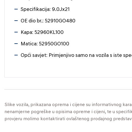
Specifikacija: 9.0Jx21
OE dio br.: 52910GO480
Kapa: 52960KL100
Matica: 52950GO100
Opći savjet: Primjenjivo samo na vozila s iste spe
Slike vozila, prikazana oprema i cijene su informativnog kar
nenamjerne pogreške u opisima opreme i cijeni, te u specifikaci
provjeru molimo kontaktirati ovlaštenog prodajnog predstav