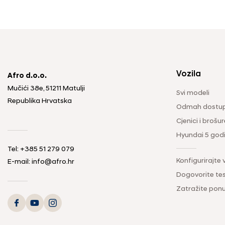
Vozila
Afro d.o.o.
Mučići 38e, 51211 Matulji
Svi modeli
Republika Hrvatska
Odmah dostup
Cjenici i brošur
Hyundai 5 god
Tel: +385 51 279 079
Konfigurirajte 
E-mail: info@afro.hr
Dogovorite tes
Zatražite pon