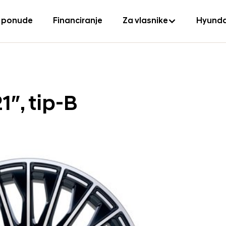
 ponude
Financiranje
Za vlasnike
Hyunda
1″, tip-B