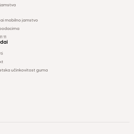
 jamstva
ai mobilno jamstvo
 podacima
1 11
dai
ti
kt
etska učinkovitost guma