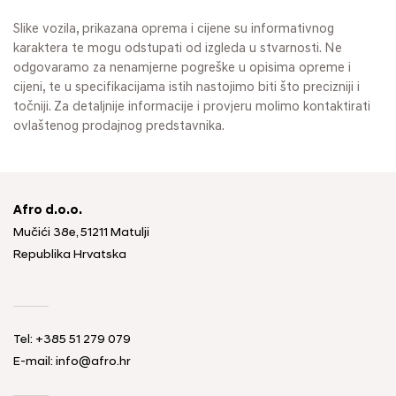
Slike vozila, prikazana oprema i cijene su informativnog
karaktera te mogu odstupati od izgleda u stvarnosti. Ne
odgovaramo za nenamjerne pogreške u opisima opreme i
cijeni, te u specifikacijama istih nastojimo biti što precizniji i
točniji. Za detaljnije informacije i provjeru molimo kontaktirati
ovlaštenog prodajnog predstavnika.
Afro d.o.o.
Mučići 38e, 51211 Matulji
Republika Hrvatska
Tel: +385 51 279 079
E-mail: info@afro.hr