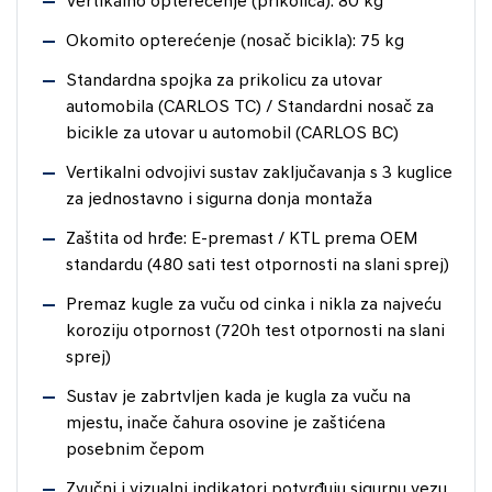
Vertikalno opterećenje (prikolica): 80 kg
Okomito opterećenje (nosač bicikla): 75 kg
Standardna spojka za prikolicu za utovar
automobila (CARLOS TC) / Standardni nosač za
bicikle za utovar u automobil (CARLOS BC)
Vertikalni odvojivi sustav zaključavanja s 3 kuglice
za jednostavno i sigurna donja montaža
Zaštita od hrđe: E-premast / KTL prema OEM
standardu (480 sati test otpornosti na slani sprej)
Premaz kugle za vuču od cinka i nikla za najveću
koroziju otpornost (720h test otpornosti na slani
sprej)
Sustav je zabrtvljen kada je kugla za vuču na
mjestu, inače čahura osovine je zaštićena
posebnim čepom
Zvučni i vizualni indikatori potvrđuju sigurnu vezu