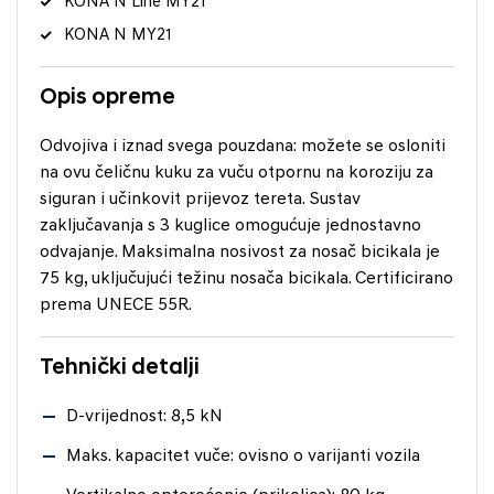
KONA N Line MY21
KONA N MY21
Opis opreme
Odvojiva i iznad svega pouzdana: možete se osloniti
na ovu čeličnu kuku za vuču otpornu na koroziju za
siguran i učinkovit prijevoz tereta. Sustav
zaključavanja s 3 kuglice omogućuje jednostavno
odvajanje. Maksimalna nosivost za nosač bicikala je
75 kg, uključujući težinu nosača bicikala. Certificirano
prema UNECE 55R.
Tehnički detalji
D-vrijednost: 8,5 kN
Maks. kapacitet vuče: ovisno o varijanti vozila