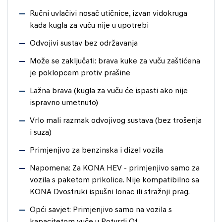
Ručni uvlačivi nosač utičnice, izvan vidokruga
kada kugla za vuču nije u upotrebi
Odvojivi sustav bez održavanja
Može se zaključati: brava kuke za vuču zaštićena
je poklopcem protiv prašine
Lažna brava (kugla za vuču će ispasti ako nije
ispravno umetnuto)
Vrlo mali razmak odvojivog sustava (bez trošenja
i suza)
Primjenjivo za benzinska i dizel vozila
Napomena: Za KONA HEV - primjenjivo samo za
vozila s paketom prikolice. Nije kompatibilno sa
KONA Dvostruki ispušni lonac ili stražnji prag.
Opći savjet: Primjenjivo samo na vozila s
kapacitetom vuče u Potvrdi Of