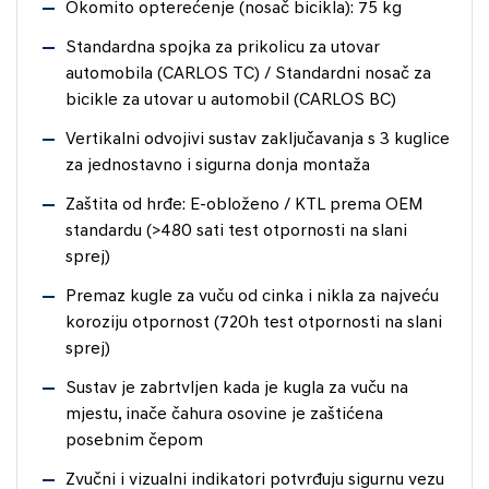
Okomito opterećenje (nosač bicikla): 75 kg
Standardna spojka za prikolicu za utovar
automobila (CARLOS TC) / Standardni nosač za
bicikle za utovar u automobil (CARLOS BC)
Vertikalni odvojivi sustav zaključavanja s 3 kuglice
za jednostavno i sigurna donja montaža
Zaštita od hrđe: E-obloženo / KTL prema OEM
standardu (>480 sati test otpornosti na slani
sprej)
Premaz kugle za vuču od cinka i nikla za najveću
koroziju otpornost (720h test otpornosti na slani
sprej)
Sustav je zabrtvljen kada je kugla za vuču na
mjestu, inače čahura osovine je zaštićena
posebnim čepom
Zvučni i vizualni indikatori potvrđuju sigurnu vezu