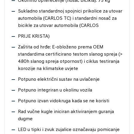
Okomito opterećenje (nosač bicikla): 75 kg
Sukladno standardnoj spojnici prikolice za utovar
automobila (CARLOS TC) i standardni nosač za
bicikle za utovar automobila (CARLOS
PRIJE KRISTA)
Zaštita od hrđe: E-obloženo prema OEM
standardima certificirano testom slanog spreja (>
480h slanog spreja otpornost) i ciklus testiranja
korozije na klimatske uvjete
Potpuno električni sustav na uvlačenje
Potpuno integriran u okolinu vozila
Potpuno izvan vidokruga kada se ne koristi
Rad vučne kugle iniciran aktiviranjem guranja
dugme
LED u tipki i zvuk zujalice označavaju pomicanje