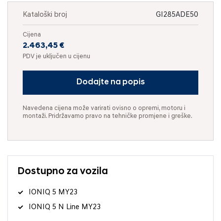
Kataloški broj
GI285ADE50
Cijena
2.463,45 €
PDV je uključen u cijenu
Dodajte na popis
Navedena cijena može varirati ovisno o opremi, motoru i
montaži. Pridržavamo pravo na tehničke promjene i greške.
Dostupno za vozila
IONIQ 5 MY23
IONIQ 5 N Line MY23