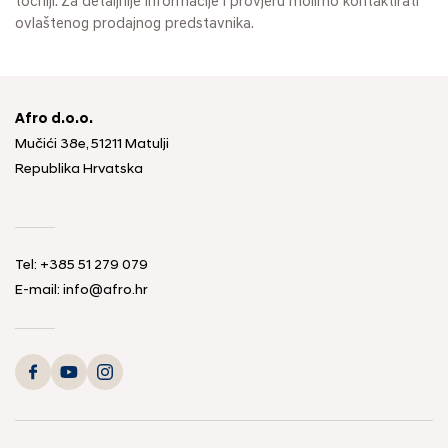
točniji. Za detaljnije informacije i provjeru molimo kontaktirati
ovlaštenog prodajnog predstavnika.
Afro d.o.o.
Mučići 38e, 51211 Matulji
Republika Hrvatska
Tel: +385 51 279 079
E-mail: info@afro.hr