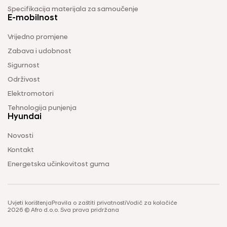
Specifikacija materijala za samoučenje
E-mobilnost
Vrijedno promjene
Zabava i udobnost
Sigurnost
Održivost
Elektromotori
Tehnologija punjenja
Hyundai
Novosti
Kontakt
Energetska učinkovitost guma
Uvjeti korištenja
Pravila o zaštiti privatnosti
Vodič za kolačiće
2026 © Afro d.o.o. Sva prava pridržana