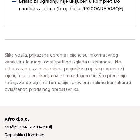
Brisač za ugradnju nije uključen u komplet. Do
naručiti zasebno (broj dijela: 99200ADE90SQF).
Slike vozila, prikazana oprema i cijene su informativnog
karaktera te mogu odstupati od izgleda u stvarnosti. Ne
odgovaramo za nenamjerne pogreške u opisima opreme i
cijeni, te u specifikacijama istih nastojimo biti što precizniji i
točniji. Za detaljnije informacije i provjeru molimo kontaktirati
ovlaštenog prodajnog predstavnika.
Afro d.o.o.
Mučići 38e, 51211 Matulji
Republika Hrvatska