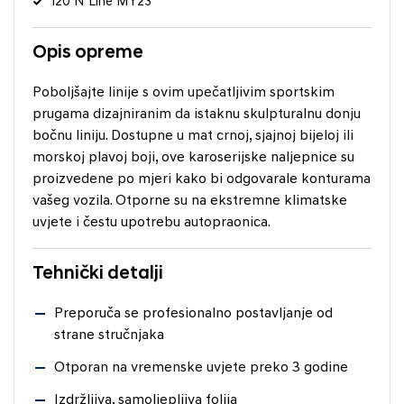
i20 N Line MY23
Opis opreme
Poboljšajte linije s ovim upečatljivim sportskim
prugama dizajniranim da istaknu skulpturalnu donju
bočnu liniju. Dostupne u mat crnoj, sjajnoj bijeloj ili
morskoj plavoj boji, ove karoserijske naljepnice su
proizvedene po mjeri kako bi odgovarale konturama
vašeg vozila. Otporne su na ekstremne klimatske
uvjete i čestu upotrebu autopraonica.
Tehnički detalji
Preporuča se profesionalno postavljanje od
strane stručnjaka
Otporan na vremenske uvjete preko 3 godine
Izdržljiva, samoljepljiva folija