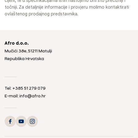
cijeni, te u specifikacijama istih nastojimo biti što precizniji i
točniji. Za detaljnije informacije i provjeru molimo kontaktirati
ovlaštenog prodajnog predstavnika.
Afro d.o.o.
Mučići 38e, 51211 Matulji
Republika Hrvatska
Tel: +385 51 279 079
E-mail: info@afro.hr