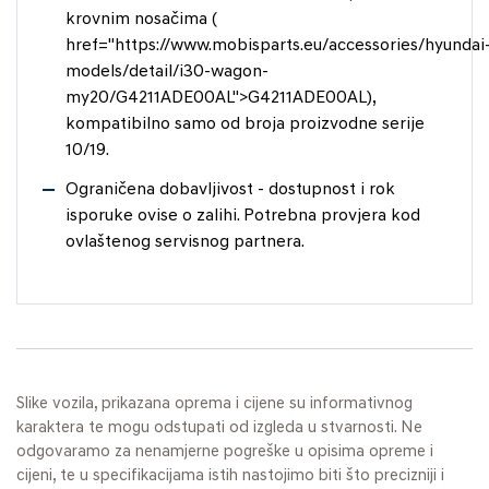
krovnim nosačima (
href="https://www.mobisparts.eu/accessories/hyundai
models/detail/i30-wagon-
my20/G4211ADE00AL">G4211ADE00AL),
kompatibilno samo od broja proizvodne serije
10/19.
Ograničena dobavljivost - dostupnost i rok
isporuke ovise o zalihi. Potrebna provjera kod
ovlaštenog servisnog partnera.
Slike vozila, prikazana oprema i cijene su informativnog
karaktera te mogu odstupati od izgleda u stvarnosti. Ne
odgovaramo za nenamjerne pogreške u opisima opreme i
cijeni, te u specifikacijama istih nastojimo biti što precizniji i