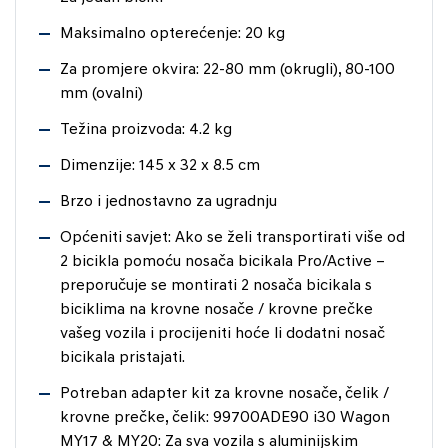
Maksimalno opterećenje: 20 kg
Za promjere okvira: 22-80 mm (okrugli), 80-100
mm (ovalni)
Težina proizvoda: 4.2 kg
Dimenzije: 145 x 32 x 8.5 cm
Brzo i jednostavno za ugradnju
Općeniti savjet: Ako se želi transportirati više od
2 bicikla pomoću nosača bicikala Pro/Active –
preporučuje se montirati 2 nosača bicikala s
biciklima na krovne nosače / krovne prečke
vašeg vozila i procijeniti hoće li dodatni nosač
bicikala pristajati.
Potreban adapter kit za krovne nosače, čelik /
krovne prečke, čelik: 99700ADE90 i30 Wagon
MY17 & MY20: Za sva vozila s aluminijskim