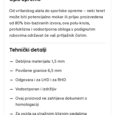
Od vrtlarskog alata do sportske opreme – neki teret
može biti potencijalno mokar ili prljav. proizvedena
od 80% bio-baziranih izvora, ova polu-kruta,
protuklizna i vodootporna obloga s podignutim
rubovima održavat će vaš prtljažnik čistim.
Tehnički detalji
Debljina materijala: 1,5 mm
Povišene granice 6,5 mm
Odgovara i za LHD i za RHD
Vodootporan i izdržljiv
Ovaj proizvod ne zahtijeva dokument o
homologaciji
Za vozila sa stražnjim kliznim sjedalima