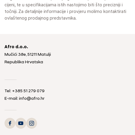
cijeni, te u specifikacijama istih nastojimo biti što precizniji i
točniji. Za detaljnije informacije i provjeru molimo kontaktirati
ovlaštenog prodajnog predstavnika.
Afro d.o.o.
Mučići 38e, 51211 Matulji
Republika Hrvatska
Tel: +385 51 279 079
E-mail: info@afro.hr