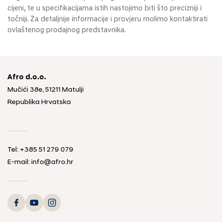
cijeni, te u specifikacijama istih nastojimo biti što precizniji i
točniji. Za detaljnije informacije i provjeru molimo kontaktirati
ovlaštenog prodajnog predstavnika.
Afro d.o.o.
Mučići 38e, 51211 Matulji
Republika Hrvatska
Tel: +385 51 279 079
E-mail: info@afro.hr