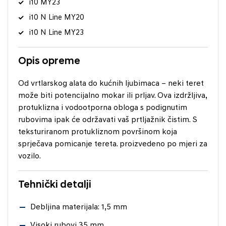
i10 MY23
i10 N Line MY20
i10 N Line MY23
Opis opreme
Od vrtlarskog alata do kućnih ljubimaca – neki teret
može biti potencijalno mokar ili prljav. Ova izdržljiva,
protuklizna i vodootporna obloga s podignutim
rubovima ipak će održavati vaš prtljažnik čistim. S
teksturiranom protukliznom površinom koja
sprječava pomicanje tereta. proizvedeno po mjeri za
vozilo.
Tehnički detalji
Debljina materijala: 1,5 mm
Visoki rubovi 35 mm