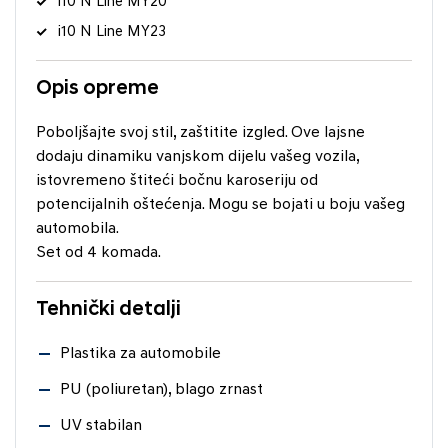
i10 N Line MY20
i10 N Line MY23
Opis opreme
Poboljšajte svoj stil, zaštitite izgled. Ove lajsne
dodaju dinamiku vanjskom dijelu vašeg vozila,
istovremeno štiteći bočnu karoseriju od
potencijalnih oštećenja. Mogu se bojati u boju vašeg
automobila.
Set od 4 komada.
Tehnički detalji
Plastika za automobile
PU (poliuretan), blago zrnast
UV stabilan