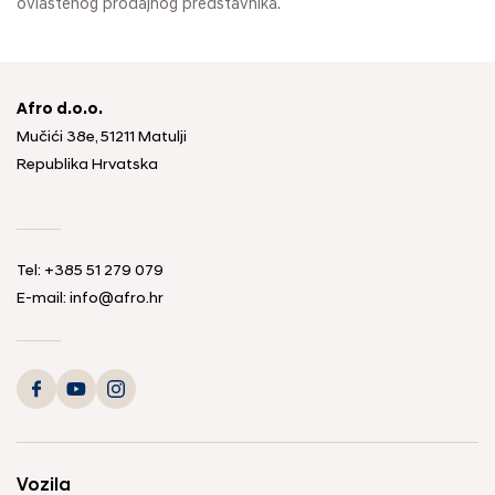
ovlaštenog prodajnog predstavnika.
Afro d.o.o.
Mučići 38e, 51211 Matulji
Republika Hrvatska
Tel: +385 51 279 079
E-mail: info@afro.hr
Vozila