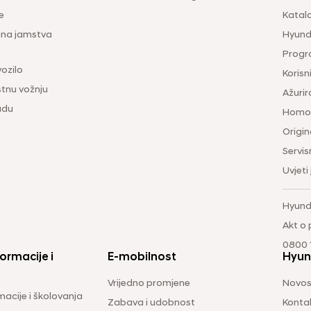
e
Katal
ina jamstva
Hyunda
Progr
vozilo
Korisni
tnu vožnju
Ažurir
udu
Homol
Origina
Servis
Uvjeti
Hyund
Akt o
0800 1
ormacije i
E-mobilnost
Hyun
Vrijedno promjene
Novos
macije i školovanja
Zabava i udobnost
Konta