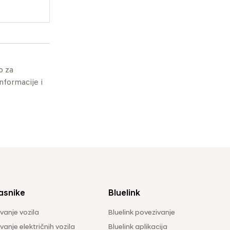
o za
informacije i
asnike
Bluelink
vanje vozila
Bluelink povezivanje
anje električnih vozila
Bluelink aplikacija