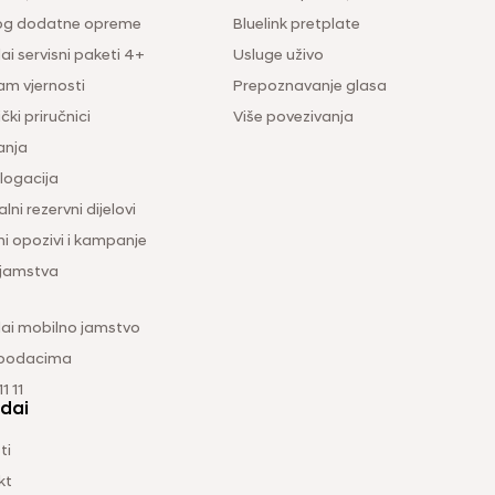
og dodatne opreme
Bluelink pretplate
i servisni paketi 4+
Usluge uživo
am vjernosti
Prepoznavanje glasa
čki priručnici
Više povezivanja
anja
ogacija
lni rezervni dijelovi
ni opozivi i kampanje
 jamstva
ai mobilno jamstvo
 podacima
1 11
dai
ti
kt