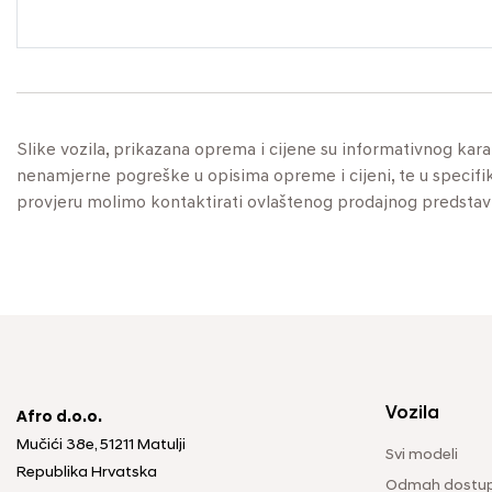
Slike vozila, prikazana oprema i cijene su informativnog kar
nenamjerne pogreške u opisima opreme i cijeni, te u specifikaci
provjeru molimo kontaktirati ovlaštenog prodajnog predstav
Vozila
Afro d.o.o.
Mučići 38e, 51211 Matulji
Svi modeli
Republika Hrvatska
Odmah dostup