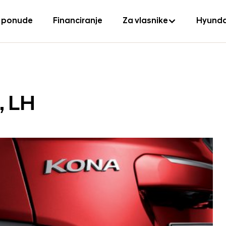
 ponude
Financiranje
Za vlasnike
Hyunda
, LH