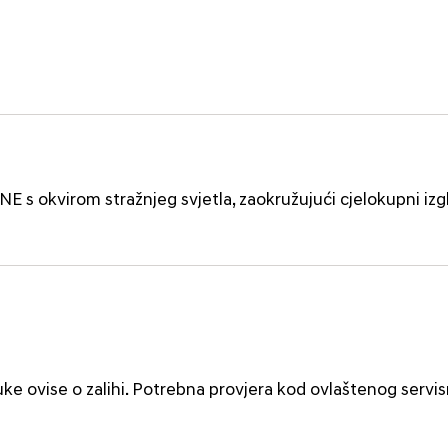
NE s okvirom stražnjeg svjetla, zaokružujući cjelokupni izg
uke ovise o zalihi. Potrebna provjera kod ovlaštenog servi