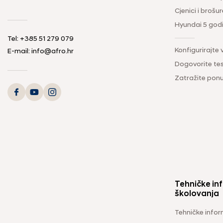
Cjenici i brošur
Hyundai 5 god
Tel: +385 51 279 079
Konfigurirajte 
E-mail: info@afro.hr
Dogovorite tes
Zatražite pon
Tehničke inf
školovanja
Tehničke infor