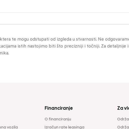
aktera te mogu odstupati od izgleda u stvarnosti. Ne odgovaram
jama istih nastojimo biti što precizniji i točniji. Za detaljnije 
nika.
Financiranje
Za vl
O financiranju
Održa
na vozila
Izračun rate leasinga
Održav