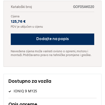
Kataloški broj
GOF05AK020
Cijena
125,76 €
PDV je uključen u cijenu
Dodajte na popis
Navedena cijena može varirati ovisno o opremi, motoru i
montaži. Pridržavamo pravo na tehničke promjene i greške.
Dostupno za vozila
IONIQ 9 MY25
Opis opreme