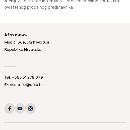
točniji. Za detaljnije informacije i provjeru molimo kontaktirati
ovlaštenog prodajnog predstavnika.
Afro d.o.o.
Mučići 38e, 51211 Matulji
Republika Hrvatska
Tel: +385 51 279 079
E-mail: info@afro.hr