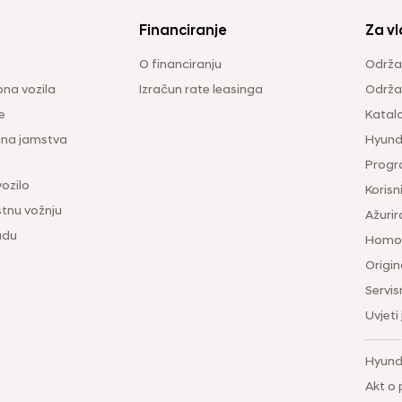
Financiranje
Za vl
O financiranju
Održa
na vozila
Izračun rate leasinga
Održav
e
Katal
ina jamstva
Hyunda
Progr
vozilo
Korisni
tnu vožnju
Ažurir
udu
Homol
Origina
Servis
Uvjeti
Hyund
Akt o