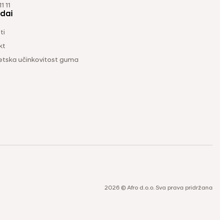
1 11
dai
ti
kt
etska učinkovitost guma
2026 © Afro d.o.o. Sva prava pridržana