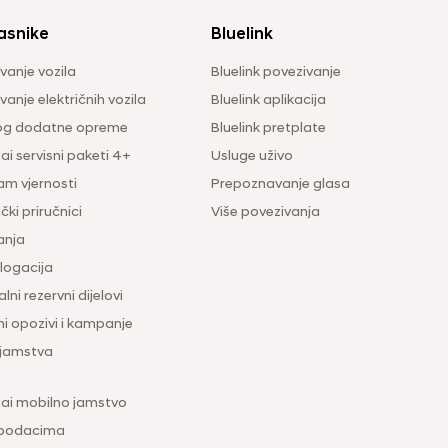
asnike
Bluelink
vanje vozila
Bluelink povezivanje
anje električnih vozila
Bluelink aplikacija
og dodatne opreme
Bluelink pretplate
i servisni paketi 4+
Usluge uživo
am vjernosti
Prepoznavanje glasa
čki priručnici
Više povezivanja
anja
ogacija
lni rezervni dijelovi
ni opozivi i kampanje
 jamstva
ai mobilno jamstvo
 podacima