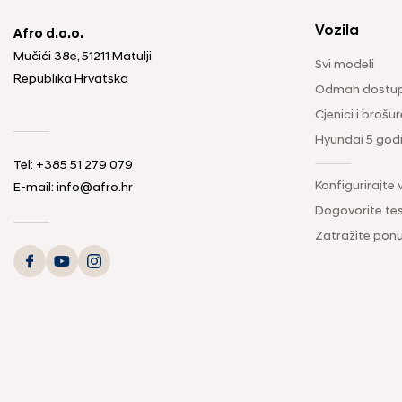
Vozila
Afro d.o.o.
Mučići 38e, 51211 Matulji
Svi modeli
Republika Hrvatska
Odmah dostup
Cjenici i brošur
Hyundai 5 god
Tel: +385 51 279 079
Konfigurirajte 
E-mail: info@afro.hr
Dogovorite tes
Zatražite pon