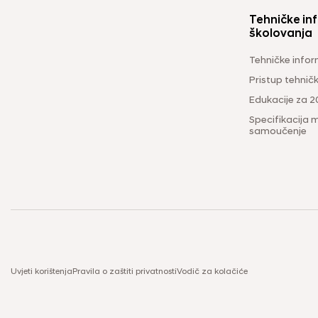
Tehničke inf
školovanja
Tehničke infor
Pristup tehni
Edukacije za 2
Specifikacija m
samoučenje
Uvjeti korištenja
Pravila o zaštiti privatnosti
Vodič za kolačiće