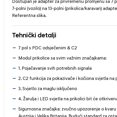
Dostupan je adapter za privremenu promjenu sa 7 pi
7-polni (vozilo) na 13-polni (prikolica/karavan) ada
Referentna slika.
Tehnički detalji
7 pol s PDC odsječenim & C2
Modul prikolice sa svim važnim značajkama:
1. Pojačavanje svih potrebnih signala
2. C2 funkcija za pokazivače i kočiona svjetla na 
3. Svjetlo za maglu isključeno
4. Žarulja i LED svjetla na prikolici bit će otkriven
Sigurnosna značajka: zvučno upozorenje o kvaru 
Austrija i Velika Britanija. Budući standard za ost