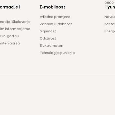
0800 1
ormacije i
E-mobilnost
Hyun
Vrijedno promjene
Novos
macije i školovanja
Zabava i udobnost
Konta
čkim informacijama
Sigurnost
Energ
026. godinu
Održivost
aterijala za
Elektromotori
Tehnologija punjenja