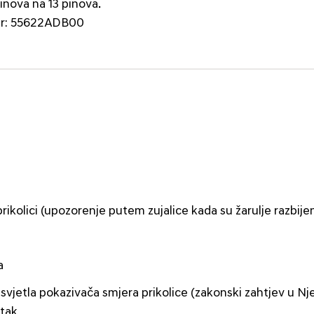
nova na 13 pinova.
pter: 55622ADB00
prikolici (upozorenje putem zujalice kada su žarulje razbije
a
svjetla pokazivača smjera prikolice (zakonski zahtjev u N
atak