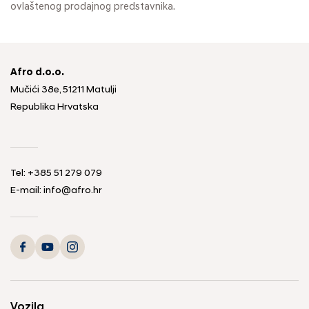
ovlaštenog prodajnog predstavnika.
Afro d.o.o.
Mučići 38e, 51211 Matulji
Republika Hrvatska
Tel: +385 51 279 079
E-mail: info@afro.hr
Vozila