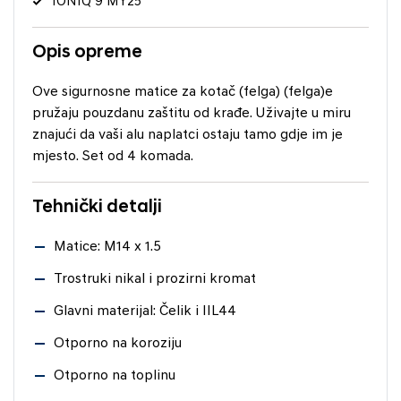
IONIQ 9 MY25
Opis opreme
Ove sigurnosne matice za kotač (felga) (felga)e
pružaju pouzdanu zaštitu od krađe. Uživajte u miru
znajući da vaši alu naplatci ostaju tamo gdje im je
mjesto. Set od 4 komada.
Tehnički detalji
Matice: M14 x 1.5
Trostruki nikal i prozirni kromat
Glavni materijal: Čelik i IIL44
Otporno na koroziju
Otporno na toplinu