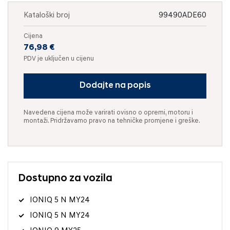
Kataloški broj
99490ADE60
Cijena
76,98 €
PDV je uključen u cijenu
Dodajte na popis
Navedena cijena može varirati ovisno o opremi, motoru i
montaži. Pridržavamo pravo na tehničke promjene i greške.
Dostupno za vozila
IONIQ 5 N MY24
IONIQ 5 N MY24