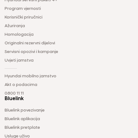
Hyundai servisni paketi 4+
Program vjernosti
Korisnički priručnici
Ažuriranja
Homologacija
Originalni rezervni dijelovi
Servisni opozivi i kampanje
Uvjeti jamstva
Hyundai mobilno jamstvo
Akt o podacima
0800 11 11
Bluelink
Bluelink povezivanje
Bluelink aplikacija
Bluelink pretplate
Usluge uživo