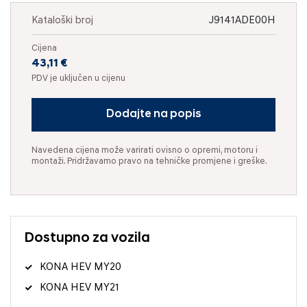
Kataloški broj
J9141ADE00H
Cijena
43,11 €
PDV je uključen u cijenu
Dodajte na popis
Navedena cijena može varirati ovisno o opremi, motoru i
montaži. Pridržavamo pravo na tehničke promjene i greške.
Dostupno za vozila
KONA HEV MY20
KONA HEV MY21