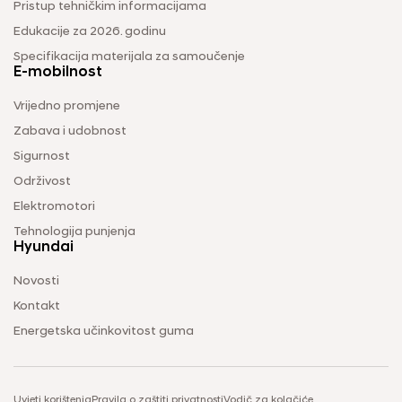
Pristup tehničkim informacijama
Edukacije za 2026. godinu
Specifikacija materijala za samoučenje
E-mobilnost
Vrijedno promjene
Zabava i udobnost
Sigurnost
Održivost
Elektromotori
Tehnologija punjenja
Hyundai
Novosti
Kontakt
Energetska učinkovitost guma
Uvjeti korištenja
Pravila o zaštiti privatnosti
Vodič za kolačiće