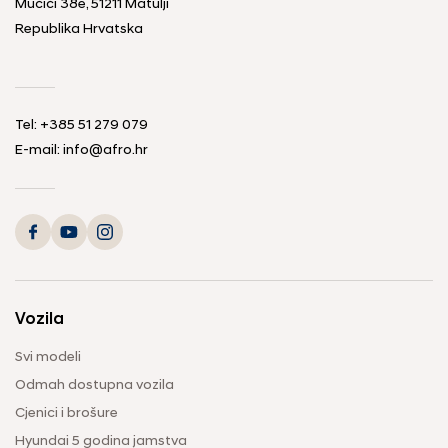
Mučići 38e, 51211 Matulji
Republika Hrvatska
Tel: +385 51 279 079
E-mail: info@afro.hr
Vozila
Svi modeli
Odmah dostupna vozila
Cjenici i brošure
Hyundai 5 godina jamstva