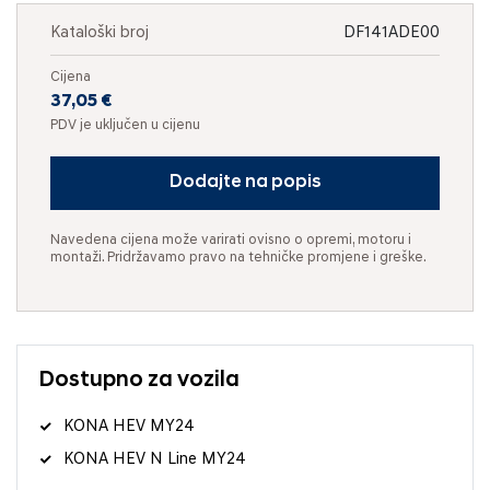
Kataloški broj
DF141ADE00
Cijena
37,05 €
PDV je uključen u cijenu
Dodajte na popis
Navedena cijena može varirati ovisno o opremi, motoru i
montaži. Pridržavamo pravo na tehničke promjene i greške.
Dostupno za vozila
KONA HEV MY24
KONA HEV N Line MY24