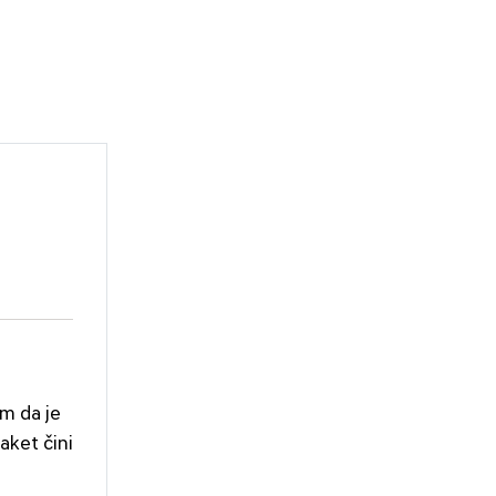
m da je
aket čini