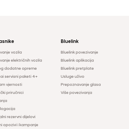
asnike
Bluelink
vanje vozila
Bluelink povezivanje
anje električnih vozila
Bluelink aplikacija
og dodatne opreme
Bluelink pretplate
i servisni paketi 4+
Usluge uživo
am vjernosti
Prepoznavanje glasa
čki priručnici
Više povezivanja
anja
ogacija
lni rezervni dijelovi
ni opozivi i kampanje