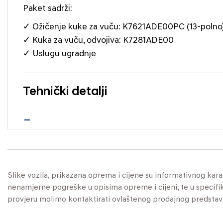
Paket sadrži:
✓ Ožičenje kuke za vuču: K7621ADE00PC (13-polno
✓ Kuka za vuču, odvojiva: K7281ADE00
✓ Uslugu ugradnje
Tehnički detalji
Slike vozila, prikazana oprema i cijene su informativnog kar
nenamjerne pogreške u opisima opreme i cijeni, te u specifikaci
provjeru molimo kontaktirati ovlaštenog prodajnog predstav