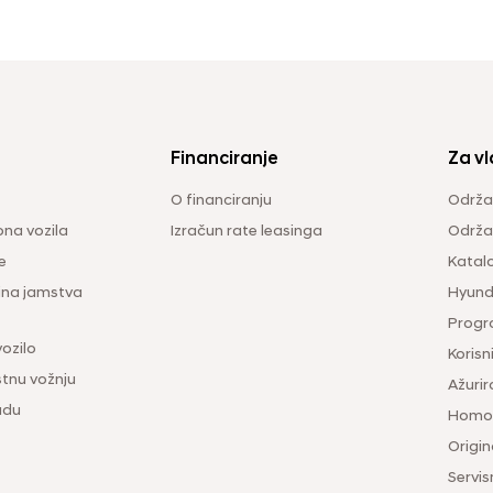
Financiranje
Za vl
O financiranju
Održa
na vozila
Izračun rate leasinga
Održav
e
Katal
ina jamstva
Hyunda
Progr
vozilo
Korisni
tnu vožnju
Ažurir
udu
Homol
Origina
Servis