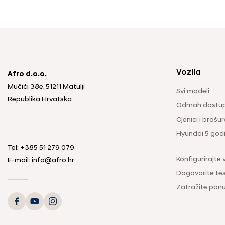
Vozila
Afro d.o.o.
Mučići 38e, 51211 Matulji
Svi modeli
Republika Hrvatska
Odmah dostup
Cjenici i brošur
Hyundai 5 god
Tel: +385 51 279 079
Konfigurirajte 
E-mail: info@afro.hr
Dogovorite tes
Zatražite pon