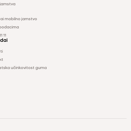
 jamstva
ai mobilno jamstvo
 podacima
1 11
dai
ti
kt
etska učinkovitost guma