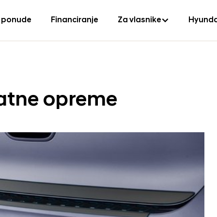
 ponude
Financiranje
Za vlasnike
Hyunda
datne opreme