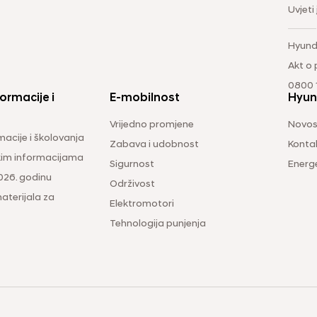
Uvjeti
Hyund
Akt o
0800 1
ormacije i
E-mobilnost
Hyun
Vrijedno promjene
Novos
macije i školovanja
Zabava i udobnost
Konta
čkim informacijama
Sigurnost
Energ
026. godinu
Održivost
aterijala za
Elektromotori
Tehnologija punjenja