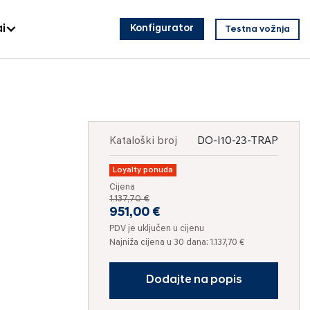
i
Konfigurator
Testna vožnja
Kataloški broj
DO-I10-23-TRAP
Loyalty ponuda
Cijena
1.137,70 €
951,00 €
PDV je uključen u cijenu
Najniža cijena u 30 dana: 1.137,70 €
Dodajte na popis