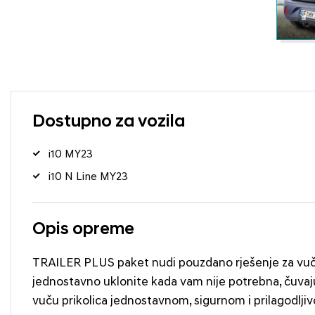
Dostupno za vozila
i10 MY23
i10 N Line MY23
Opis opreme
TRAILER PLUS paket nudi pouzdano rješenje za vuču
jednostavno uklonite kada vam nije potrebna, čuvajuć
vuču prikolica jednostavnom, sigurnom i prilagodlji