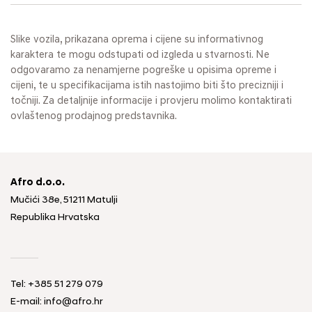
Slike vozila, prikazana oprema i cijene su informativnog
karaktera te mogu odstupati od izgleda u stvarnosti. Ne
odgovaramo za nenamjerne pogreške u opisima opreme i
cijeni, te u specifikacijama istih nastojimo biti što precizniji i
točniji. Za detaljnije informacije i provjeru molimo kontaktirati
ovlaštenog prodajnog predstavnika.
Afro d.o.o.
Mučići 38e, 51211 Matulji
Republika Hrvatska
Tel: +385 51 279 079
E-mail: info@afro.hr