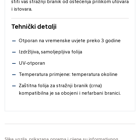
štiti vaš stražnji branik od oštećenja prilikom utovara
i istovara.
Tehnički detalji
Otporan na vremenske uvjete preko 3 godine
Izdržljiva, samoljepljiva folija
UV-otporan
Temperatura primjene: temperatura okoline
Zaštitna folija za stražnji branik (crna)
kompatibilna je sa obojeni i nefarbani branici.
Slike vozila, prikazana oprema i cijene su informativnog