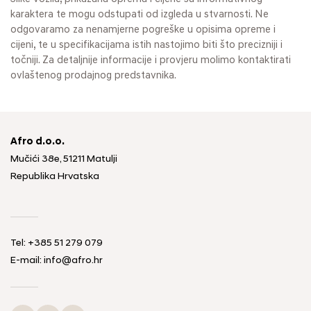
karaktera te mogu odstupati od izgleda u stvarnosti. Ne
odgovaramo za nenamjerne pogreške u opisima opreme i
cijeni, te u specifikacijama istih nastojimo biti što precizniji i
točniji. Za detaljnije informacije i provjeru molimo kontaktirati
ovlaštenog prodajnog predstavnika.
Afro d.o.o.
Mučići 38e, 51211 Matulji
Republika Hrvatska
Tel: +385 51 279 079
E-mail: info@afro.hr