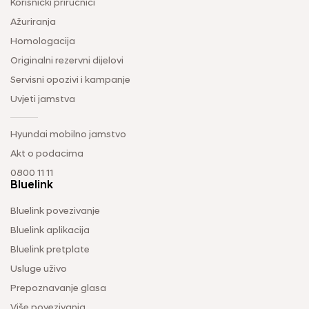
Korisnički priručnici
Ažuriranja
Homologacija
Originalni rezervni dijelovi
Servisni opozivi i kampanje
Uvjeti jamstva
Hyundai mobilno jamstvo
Akt o podacima
0800 11 11
Bluelink
Bluelink povezivanje
Bluelink aplikacija
Bluelink pretplate
Usluge uživo
Prepoznavanje glasa
Više povezivanja