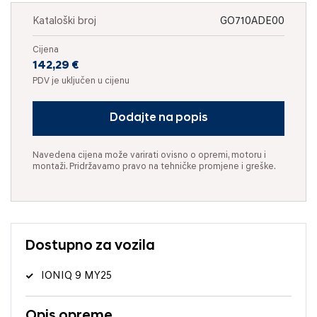
Kataloški broj
GO710ADE00
Cijena
142,29 €
PDV je uključen u cijenu
Dodajte na popis
Navedena cijena može varirati ovisno o opremi, motoru i
montaži. Pridržavamo pravo na tehničke promjene i greške.
Dostupno za vozila
IONIQ 9 MY25
Opis opreme