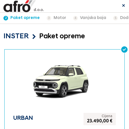
Paket opreme
Motor
Vanjska boja
Dod
2
3
4
5
INSTER
Paket opreme
Cijena
URBAN
23.490,00 €