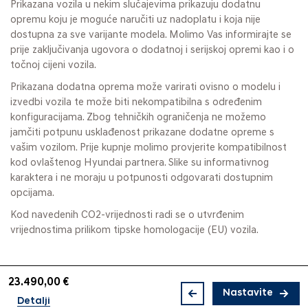
Prikazana vozila u nekim slučajevima prikazuju dodatnu
opremu koju je moguće naručiti uz nadoplatu i koja nije
dostupna za sve varijante modela. Molimo Vas informirajte se
prije zaključivanja ugovora o dodatnoj i serijskoj opremi kao i o
točnoj cijeni vozila.
Prikazana dodatna oprema može varirati ovisno o modelu i
izvedbi vozila te može biti nekompatibilna s određenim
konfiguracijama. Zbog tehničkih ograničenja ne možemo
jamčiti potpunu usklađenost prikazane dodatne opreme s
vašim vozilom. Prije kupnje molimo provjerite kompatibilnost
kod ovlaštenog Hyundai partnera. Slike su informativnog
karaktera i ne moraju u potpunosti odgovarati dostupnim
opcijama.
Kod navedenih CO2-vrijednosti radi se o utvrđenim
vrijednostima prilikom tipske homologacije (EU) vozila.
23.490,00 €
Nastavite
Detalji