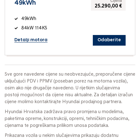
Cijena
49kWh
25.290,00 €
49kWh
84kW 114KS
Detalji motora
Odaberite
Sve gore navedene cijene su neobvezujuće, preporučene cijene
uključujući PDV i PPMV (poseban porez na motorna vozila),
osim ako nije drugačije navedeno. U rijetkim slučajevima
postoji mogućnost da cijene nisu aktualne. Za detaljan izračun
cijene molimo kontaktirajte Hyundai prodajnog partnera.
Hyundai Hrvatska zadržava pravo promjena u modelima,
paketima opreme, konstrukciji, opremi, tehničkim podacima,
cijenama te pogreškama prilikom unosa podataka.
Prikazana vozila u nekim slučajevima prikazuju dodatnu