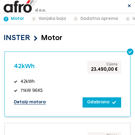
Motor
Vanjska boja
Dodatna oprema
V
3
4
5
6
INSTER
Motor
Cijena
42kWh
23.490,00 €
42kWh
71kW 96KS
Detalji motora
Odabrano