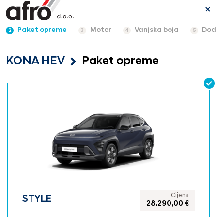
Paket opreme
Motor
Vanjska boja
Dod
2
3
4
5
KONA HEV
Paket opreme
Cijena
STYLE
28.290,00 €