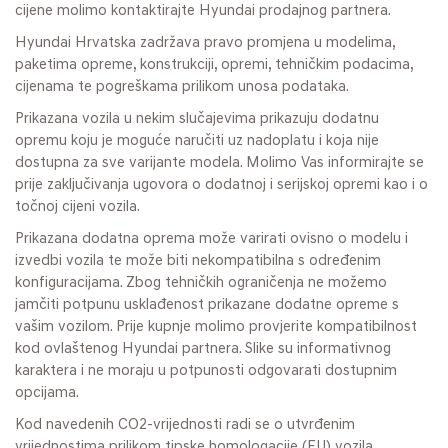
cijene molimo kontaktirajte Hyundai prodajnog partnera.
Hyundai Hrvatska zadržava pravo promjena u modelima,
paketima opreme, konstrukciji, opremi, tehničkim podacima,
cijenama te pogreškama prilikom unosa podataka.
Prikazana vozila u nekim slučajevima prikazuju dodatnu
opremu koju je moguće naručiti uz nadoplatu i koja nije
dostupna za sve varijante modela. Molimo Vas informirajte se
prije zaključivanja ugovora o dodatnoj i serijskoj opremi kao i o
točnoj cijeni vozila.
Prikazana dodatna oprema može varirati ovisno o modelu i
izvedbi vozila te može biti nekompatibilna s određenim
konfiguracijama. Zbog tehničkih ograničenja ne možemo
jamčiti potpunu usklađenost prikazane dodatne opreme s
vašim vozilom. Prije kupnje molimo provjerite kompatibilnost
kod ovlaštenog Hyundai partnera. Slike su informativnog
karaktera i ne moraju u potpunosti odgovarati dostupnim
opcijama.
Kod navedenih CO2-vrijednosti radi se o utvrđenim
vrijednostima prilikom tipske homologacije (EU) vozila.