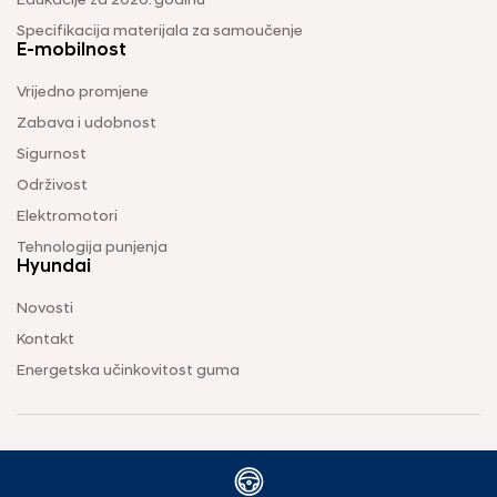
Edukacije za 2026. godinu
Specifikacija materijala za samoučenje
E-mobilnost
Vrijedno promjene
Zabava i udobnost
Sigurnost
Održivost
Elektromotori
Tehnologija punjenja
Hyundai
Novosti
Kontakt
Energetska učinkovitost guma
Uvjeti korištenja
Pravila o zaštiti privatnosti
Vodič za kolačiće
2026 © Afro d.o.o. Sva prava pridržana