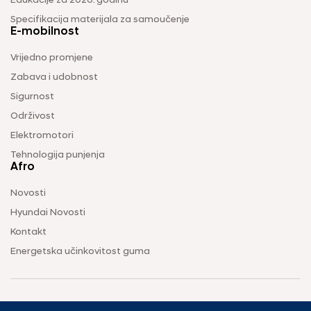
Edukacije za 2026. godinu
Specifikacija materijala za samoučenje
E-mobilnost
Vrijedno promjene
Zabava i udobnost
Sigurnost
Održivost
Elektromotori
Tehnologija punjenja
Afro
Novosti
Hyundai Novosti
Kontakt
Energetska učinkovitost guma
Uvjeti korištenja
Pravila o zaštiti privatnosti
Vodič za kolačiće