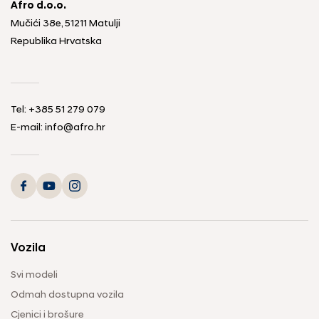
Afro d.o.o.
Mučići 38e, 51211 Matulji
Republika Hrvatska
Tel: +385 51 279 079
E-mail: info@afro.hr
Vozila
Svi modeli
Odmah dostupna vozila
Cjenici i brošure