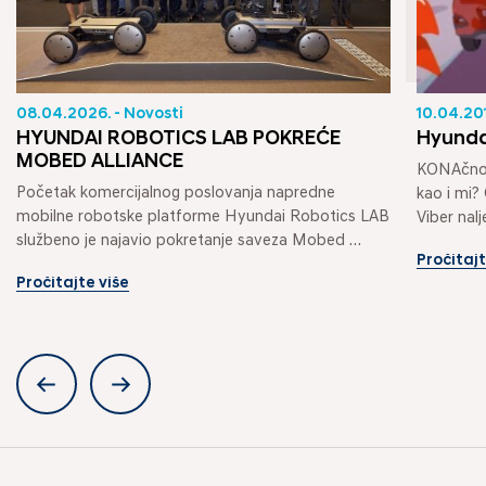
08.04.2026. - Novosti
10.04.201
HYUNDAI ROBOTICS LAB POKREĆE
Hyundai
MOBED ALLIANCE
KONAčno s
Početak komercijalnog poslovanja napredne 
kao i mi? 
mobilne robotske platforme Hyundai Robotics LAB 
Viber nalj
službeno je najavio pokretanje saveza Mobed 
Pročitajt
Alliance, kolaborativnog ekosustava 
Pročitajte više
usredotočenog...