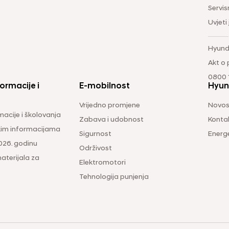
Servis
Uvjeti
Hyund
Akt o
0800 1
ormacije i
E-mobilnost
Hyun
Vrijedno promjene
Novos
macije i školovanja
Zabava i udobnost
Konta
čkim informacijama
Sigurnost
Energ
026. godinu
Održivost
aterijala za
Elektromotori
Tehnologija punjenja