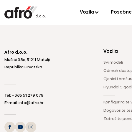
Vozila
Posebne
Vozila
Afro d.o.o.
Mučići 38e, 51211 Matulji
Svi modeli
Republika Hrvatska
Odmah dostup
Cjenici i brošur
Hyundai 5 god
Tel: +385 51 279 079
Konfigurirajte 
E-mail: info@afro.hr
Dogovorite tes
Zatražite pon