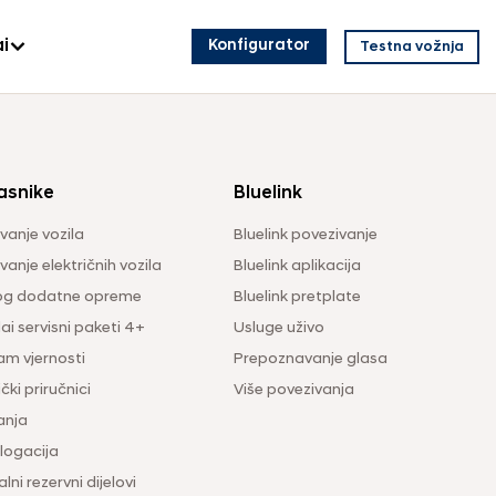
i
Konfigurator
Testna vožnja
asnike
Bluelink
vanje vozila
Bluelink povezivanje
anje električnih vozila
Bluelink aplikacija
og dodatne opreme
Bluelink pretplate
i servisni paketi 4+
Usluge uživo
am vjernosti
Prepoznavanje glasa
čki priručnici
Više povezivanja
anja
ogacija
lni rezervni dijelovi