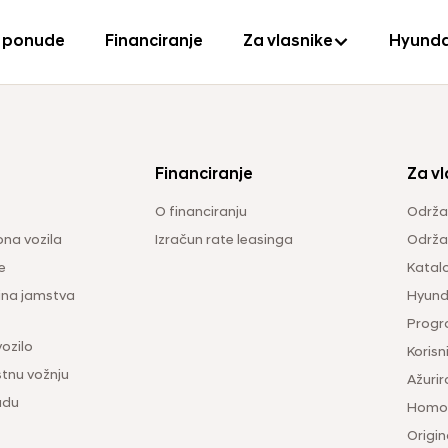
 ponude
Financiranje
Za vlasnike
Hyunda
Financiranje
Za vl
O financiranju
Održa
na vozila
Izračun rate leasinga
Održav
e
Katal
ina jamstva
Hyunda
Progr
vozilo
Korisni
tnu vožnju
Ažurir
udu
Homol
Origina