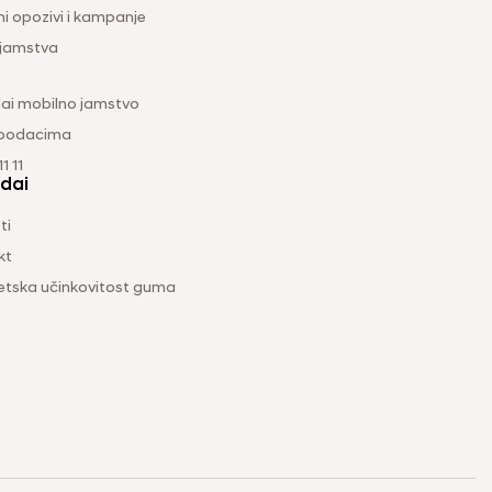
ni opozivi i kampanje
 jamstva
ai mobilno jamstvo
 podacima
1 11
dai
ti
kt
etska učinkovitost guma