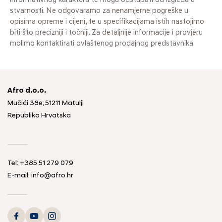
informativnog karaktera te mogu odstupati od izgleda u
stvarnosti. Ne odgovaramo za nenamjerne pogreške u
opisima opreme i cijeni, te u specifikacijama istih nastojimo
biti što precizniji i točniji. Za detaljnije informacije i provjeru
molimo kontaktirati ovlaštenog prodajnog predstavnika.
Afro d.o.o.
Mučići 38e, 51211 Matulji
Republika Hrvatska
Tel: +385 51 279 079
E-mail: info@afro.hr