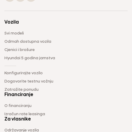
Vozila
Svi modeli
Odmah dostupna vozila
Cjenici i brošure
Hyundai 5 godina jamstva
Konfigurirajte vozilo
Dogovorite testnu vožnju
Zatražite ponudu
Financiranje
O financiranju
Izračun rate leasinga
Za vlasnike
Održavanje vozila