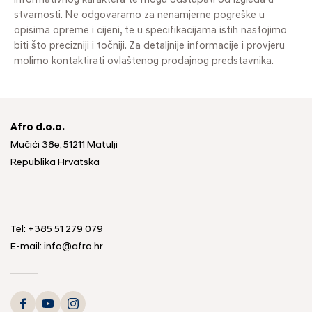
informativnog karaktera te mogu odstupati od izgleda u
stvarnosti. Ne odgovaramo za nenamjerne pogreške u
opisima opreme i cijeni, te u specifikacijama istih nastojimo
biti što precizniji i točniji. Za detaljnije informacije i provjeru
molimo kontaktirati ovlaštenog prodajnog predstavnika.
Afro d.o.o.
Mučići 38e, 51211 Matulji
Republika Hrvatska
Tel: +385 51 279 079
E-mail: info@afro.hr