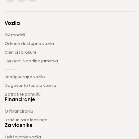
Vozila
Svi modeli
Odmah dostupna vozila
Cjenici i brošure
Hyundai 5 godina jamstva
Konfigurirajte vozilo
Dogovorite testnu vožnju
Zatražite ponudu
Financiranje
O financiranju
Izračun rate leasinga
Za vlasnike
Održavanje vozila