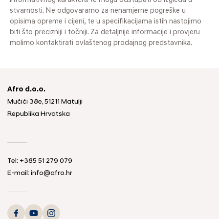
informativnog karaktera te mogu odstupati od izgleda u
stvarnosti. Ne odgovaramo za nenamjerne pogreške u
opisima opreme i cijeni, te u specifikacijama istih nastojimo
biti što precizniji i točniji. Za detaljnije informacije i provjeru
molimo kontaktirati ovlaštenog prodajnog predstavnika.
Afro d.o.o.
Mučići 38e, 51211 Matulji
Republika Hrvatska
Tel: +385 51 279 079
E-mail: info@afro.hr