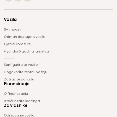
Vozila
Svi modeli
Odmah dostupna vozila
Cjenici i brošure
Hyundai 5 godina jamstva
Konfigurirajte vozilo
Dogovorite testnu vožnju
Zatražite ponudu
Financiranje
O financiranju
Izračun rate leasinga
Za vlasnike
Održavanje vozila