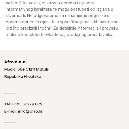
Važno: Slike vozila, prikazana oprema i cijene su
informativnog karaktera te mogu odstupati od izgleda u
stvarnosti. Ne odgovaramo za nenamjerne pogreške u
opisima opreme i cijeni, te u specifikacijama istih nastojimo
biti što precizniji i točniji. Za detaljnije informacije i provjeru
molimo kontaktirati ovlaštenog prodajnog predstavnika.
Afro d.o.o.
Mučići 38e, 51211 Matulji
Republika Hrvatska
Tel: +385 51 279 079
E-mail: info@afro.hr