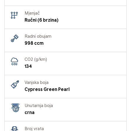
Mjenjač
Ručni (6 brzina)
Radni obujam
998 ccm
CO2 (g/km)
134
Vanjska boja
Cypress Green Pearl
Unutarnja boja
crna
Broj vrata