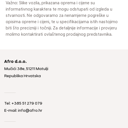
Važno: Slike vozila, prikazana oprema i cijene su
informativnog karaktera te mogu odstupati od izgleda u
stvarnosti. Ne odgovaramo za nenamjerne pogreške u
opisima opreme i cijeni, te u specifikacijama istih nastojimo
biti što precizniji i točniji. Za detaljnije informacije i provjeru
molimo kontaktirati ovlaštenog prodajnog predstavnika.
Afro d.o.o.
Mučići 38e, 51211 Matulji
Republika Hrvatska
Tel: +385 51 279 079
E-mail: info@afro.hr