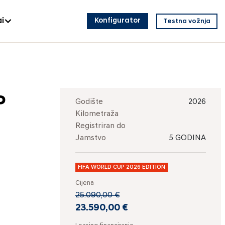
i
Konfigurator
Testna vožnja
P
Godište
2026
Kilometraža
Registriran do
Jamstvo
5 GODINA
FIFA WORLD CUP 2026 EDITION
Cijena
25.090,00 €
23.590,00 €