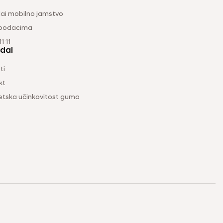
ai mobilno jamstvo
 podacima
1 11
dai
ti
kt
etska učinkovitost guma