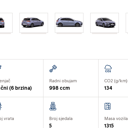
enjač
Radni obujam
CO2 (g/km)
čni (6 brzina)
998 ccm
134
oj vrata
Broj sjedala
Masa vozila
5
1315