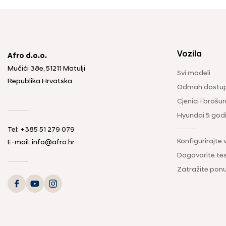
Vozila
Afro d.o.o.
Mučići 38e, 51211 Matulji
Svi modeli
Republika Hrvatska
Odmah dostup
Cjenici i brošur
Hyundai 5 god
Tel: +385 51 279 079
Konfigurirajte 
E-mail: info@afro.hr
Dogovorite tes
Zatražite pon