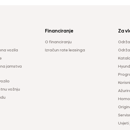
Financiranje
Za vl
O financiranju
Održa
na vozila
Izračun rate leasinga
Održav
e
Katal
ina jamstva
Hyunda
Progr
vozilo
Korisni
tnu vožnju
Ažurir
udu
Homol
Origina
Servis
Uvjeti