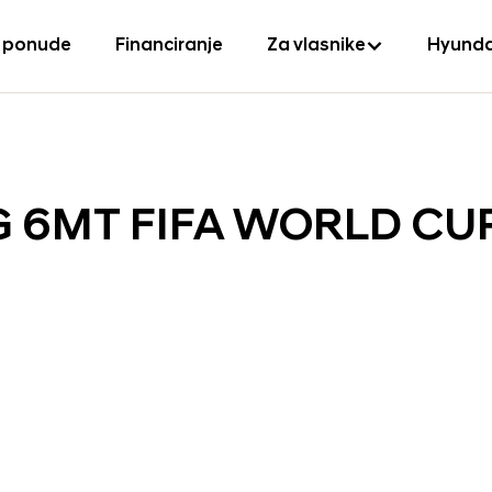
 ponude
Financiranje
Za vlasnike
Hyunda
ISG 6MT FIFA WORLD CU