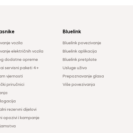
asnike
Bluelink
vanje vozila
Bluelink povezivanje
anje električnih vozila
Bluelink aplikacija
og dodatne opreme
Bluelink pretplate
i servisni paketi 4+
Usluge uživo
am vjernosti
Prepoznavanje glasa
čki priručnici
Više povezivanja
anja
ogacija
lni rezervni dijelovi
ni opozivi i kampanje
 jamstva