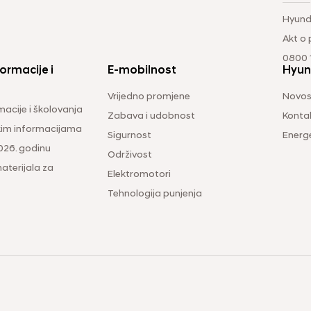
Hyund
Akt o
0800 1
ormacije i
E-mobilnost
Hyun
Vrijedno promjene
Novos
macije i školovanja
Zabava i udobnost
Konta
čkim informacijama
Sigurnost
Energ
026. godinu
Održivost
aterijala za
Elektromotori
Tehnologija punjenja