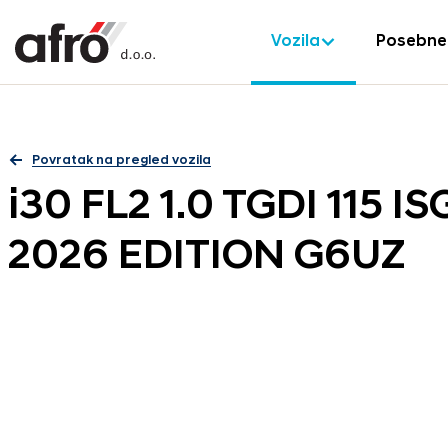
Vozila
Posebne
Povratak na pregled vozila
i30 FL2 1.0 TGDI 115 
2026 EDITION G6UZ