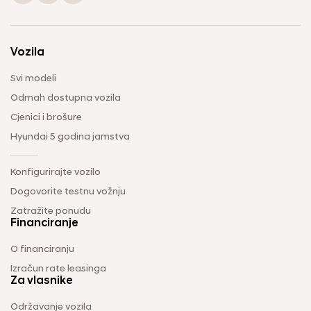
Vozila
Svi modeli
Odmah dostupna vozila
Cjenici i brošure
Hyundai 5 godina jamstva
Konfigurirajte vozilo
Dogovorite testnu vožnju
Zatražite ponudu
Financiranje
O financiranju
Izračun rate leasinga
Za vlasnike
Održavanje vozila