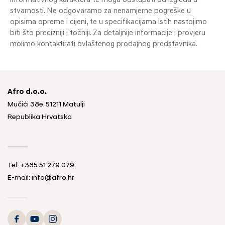
informativnog karaktera te mogu odstupati od izgleda u
stvarnosti. Ne odgovaramo za nenamjerne pogreške u
opisima opreme i cijeni, te u specifikacijama istih nastojimo
biti što precizniji i točniji. Za detaljnije informacije i provjeru
molimo kontaktirati ovlaštenog prodajnog predstavnika.
Afro d.o.o.
Mučići 38e, 51211 Matulji
Republika Hrvatska
Tel: +385 51 279 079
E-mail: info@afro.hr