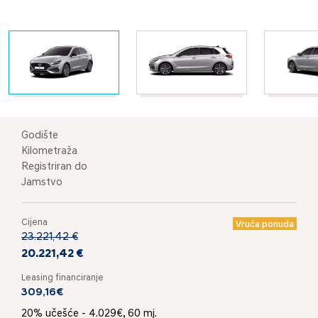
Godište
Kilometraža
Registriran do
Jamstvo
Cijena
Vruća ponuda
23.221,42 €
20.221,42 €
Leasing financiranje
309,16€
20% učešće - 4.029€, 60 mj.