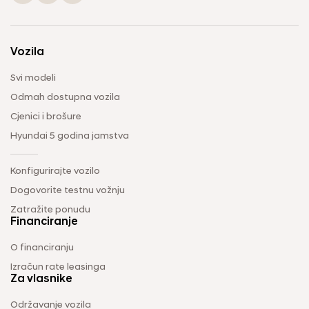
Vozila
Svi modeli
Odmah dostupna vozila
Cjenici i brošure
Hyundai 5 godina jamstva
Konfigurirajte vozilo
Dogovorite testnu vožnju
Zatražite ponudu
Financiranje
O financiranju
Izračun rate leasinga
Za vlasnike
Održavanje vozila