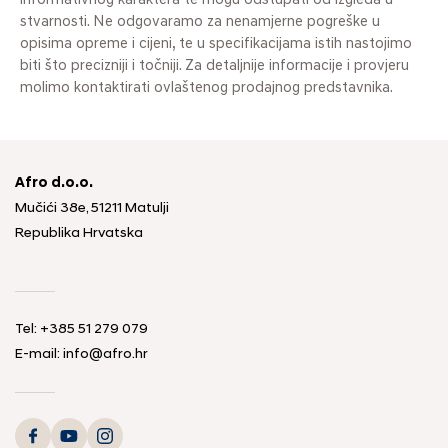
informativnog karaktera te mogu odstupati od izgleda u
stvarnosti. Ne odgovaramo za nenamjerne pogreške u
opisima opreme i cijeni, te u specifikacijama istih nastojimo
biti što precizniji i točniji. Za detaljnije informacije i provjeru
molimo kontaktirati ovlaštenog prodajnog predstavnika.
Afro d.o.o.
Mučići 38e, 51211 Matulji
Republika Hrvatska
Tel: +385 51 279 079
E-mail: info@afro.hr