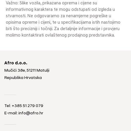
Važno: Slike vozila, prikazana oprema i cijene su
informativnog karaktera te mogu odstupati od izgleda u
stvarnosti. Ne odgovaramo za nenamjerne pogreške u
opisima opreme i cijeni, te u specifikacijama istih nastojimo
biti što precizniji i točniji. Za detaljnije informacije i provjeru
molimo kontaktirati ovlaštenog prodajnog predstavnika.
Afro d.o.o.
Mučići 38e, 51211 Matulji
Republika Hrvatska
Tel: +385 51 279 079
E-mail: info@afro.hr