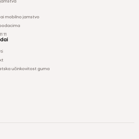
 jamstva
ai mobilno jamstvo
 podacima
1 11
dai
ti
kt
etska učinkovitost guma