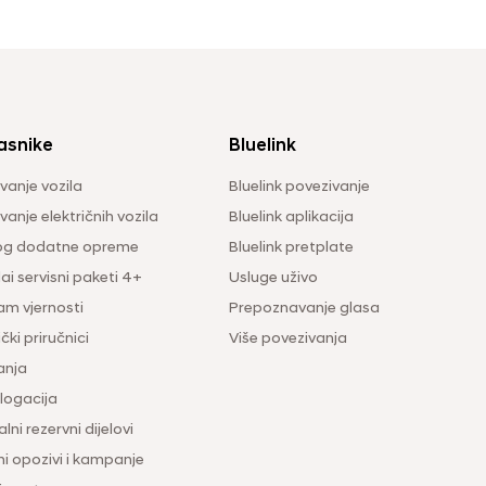
asnike
Bluelink
vanje vozila
Bluelink povezivanje
anje električnih vozila
Bluelink aplikacija
og dodatne opreme
Bluelink pretplate
i servisni paketi 4+
Usluge uživo
am vjernosti
Prepoznavanje glasa
čki priručnici
Više povezivanja
anja
ogacija
lni rezervni dijelovi
ni opozivi i kampanje