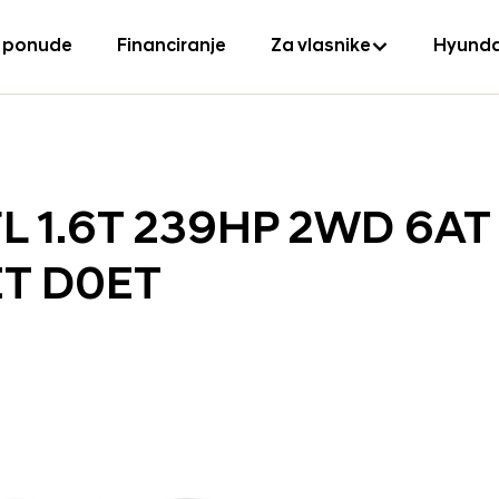
 ponude
Financiranje
Za vlasnike
Hyunda
L 1.6T 239HP 2WD 6AT
ET D0ET