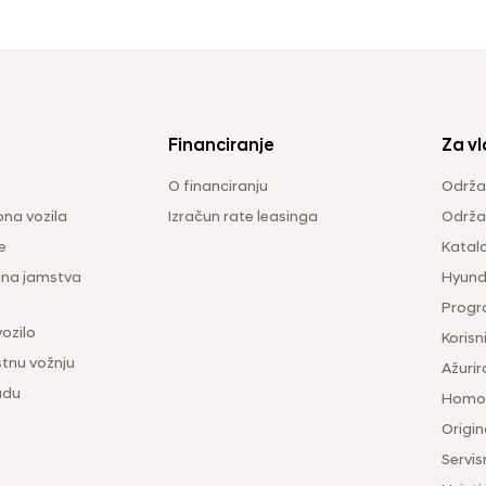
Financiranje
Za vl
O financiranju
Održa
na vozila
Izračun rate leasinga
Održav
e
Katal
ina jamstva
Hyunda
Progr
vozilo
Korisni
tnu vožnju
Ažurir
udu
Homol
Origina
Servis