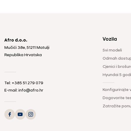
Vozila
Afro d.o.o.
Mučići 38e, 51211 Matulji
Svi modeli
Republika Hrvatska
Odmah dostup
Cjenici i brošur
Hyundai 5 god
Tel: +385 51 279 079
Konfigurirajte 
E-mail: info@afro.hr
Dogovorite tes
Zatražite pon