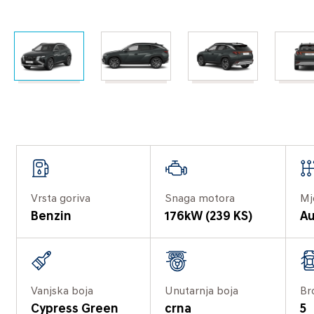
Vrsta goriva
Snaga motora
Mj
Benzin
176kW (239 KS)
Au
Vanjska boja
Unutarnja boja
Br
Cypress Green
crna
5