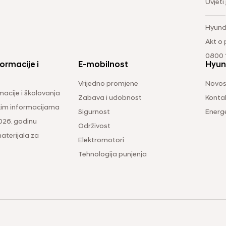
Uvjeti
Hyund
Akt o
0800 1
ormacije i
E-mobilnost
Hyun
Vrijedno promjene
Novos
macije i školovanja
Zabava i udobnost
Konta
čkim informacijama
Sigurnost
Energ
026. godinu
Održivost
aterijala za
Elektromotori
Tehnologija punjenja