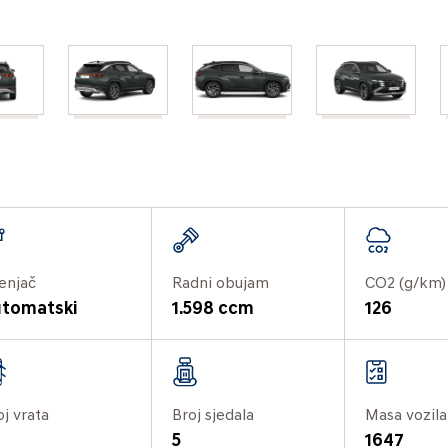
enjač
Radni obujam
CO2 (g/km)
tomatski
1.598 ccm
126
oj vrata
Broj sjedala
Masa vozila
5
1647