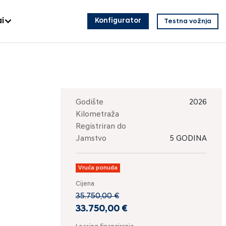
i
Konfigurator
Testna vožnja
Godište
2026
Kilometraža
Registriran do
Jamstvo
5 GODINA
Vruća ponuda
Cijena
35.750,00 €
33.750,00 €