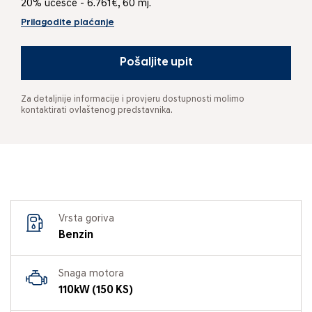
20% učešće - 6.761€, 60 mj.
Prilagodite plaćanje
Pošaljite upit
Za detaljnije informacije i provjeru dostupnosti molimo
kontaktirati ovlaštenog predstavnika.
Vrsta goriva
Benzin
Snaga motora
110kW (150 KS)