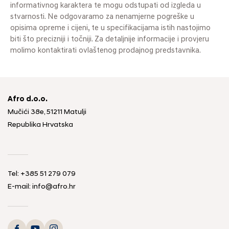
informativnog karaktera te mogu odstupati od izgleda u
stvarnosti. Ne odgovaramo za nenamjerne pogreške u
opisima opreme i cijeni, te u specifikacijama istih nastojimo
biti što precizniji i točniji. Za detaljnije informacije i provjeru
molimo kontaktirati ovlaštenog prodajnog predstavnika.
Afro d.o.o.
Mučići 38e, 51211 Matulji
Republika Hrvatska
Tel: +385 51 279 079
E-mail: info@afro.hr