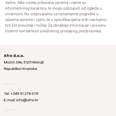
Važno: Slike vozila, prikazana oprema i cijene su
informativnog karaktera te mogu odstupati od izgleda u
stvarnosti. Ne odgovaramo za nenamjerne pogreške u
opisima opreme i cijeni, te u specifikacijama istih nastojimo
biti što precizniji i točniji. Za detaljnije informacije i provjeru
molimo kontaktirati ovlaštenog prodajnog predstavnika.
Afro d.o.o.
Mučići 38e, 51211 Matulji
Republika Hrvatska
Tel: +385 51 279 079
E-mail: info@afro.hr