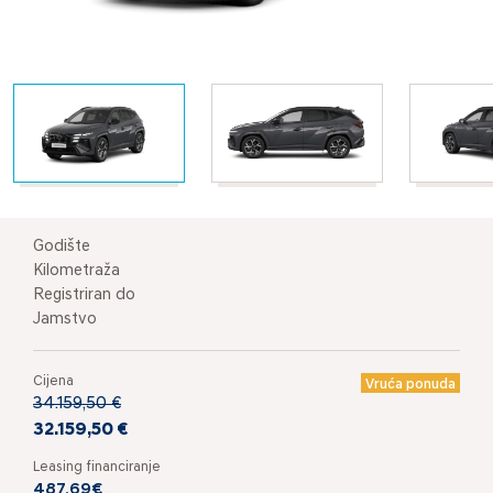
Godište
Kilometraža
Registriran do
Jamstvo
Cijena
Vruća ponuda
34.159,50 €
32.159,50 €
Leasing financiranje
487,69€