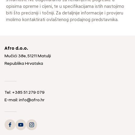
stvarnosti. Ne odgovaramo za nenamjerne pogreške u
opisima opreme i cijeni, te u specifikacijama istih nastojimo
biti što precizniji i točniji. Za detaljnije informacije i provjeru
molimo kontaktirati ovlaštenog prodajnog predstavnika.
Afro d.o.o.
Mučići 38e, 51211 Matulji
Republika Hrvatska
Tel: +385 51 279 079
E-mail: info@afro.hr