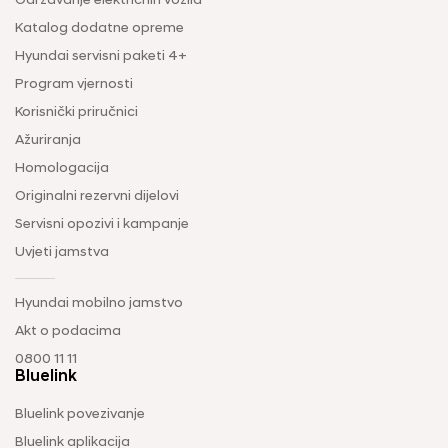
Održavanje električnih vozila
Katalog dodatne opreme
Hyundai servisni paketi 4+
Program vjernosti
Korisnički priručnici
Ažuriranja
Homologacija
Originalni rezervni dijelovi
Servisni opozivi i kampanje
Uvjeti jamstva
Hyundai mobilno jamstvo
Akt o podacima
0800 11 11
Bluelink
Bluelink povezivanje
Bluelink aplikacija